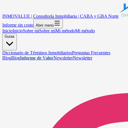
INMOVALUE | Consultoría Inmobiliaria | CABA y GBA Norte
Informe sin costo
Abrir menú
Inicio
Inicio
Sobre mi
Sobre mi
Mi método
Mi método
Guías
Diccionario de Términos Inmobiliarios
Preguntas Frecuentes
Blog
Blog
Informe de Valor
Newsletter
Newsletter