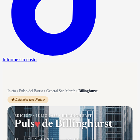
Informe sin costo
Inicio
›
Pulso del Barrio
›
General San Martín
›
Billinghurst
◆ Edición del Pulso
EDICIÓN ·
JULIO 2026
·
BILLINGHURST
Puls
♥
de
Billinghurst