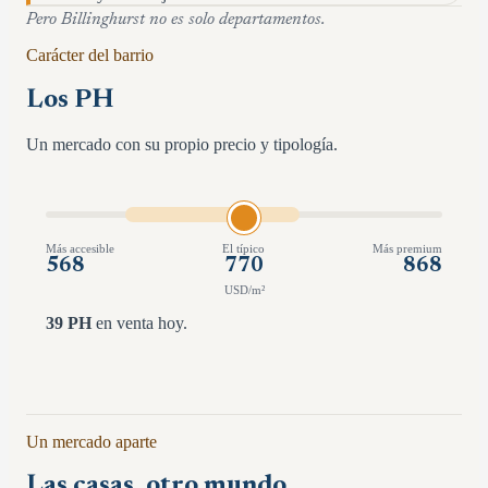
Pero
Billinghurst
no es solo departamentos.
Carácter del barrio
Los PH
Un mercado con su propio precio y tipología.
Más accesible
El típico
Más premium
568
770
868
USD/m²
39
PH
en venta hoy.
Un mercado aparte
Las casas, otro mundo