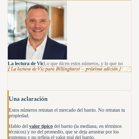
La lectura de Vic
Lo que dicen estos números, y lo que no
[ La lectura de Vic para
Billinghurst
— próxima edición ]
Una aclaración
Estos números retratan el mercado del barrio. No retratan tu
propiedad.
Hablo del
valor típico
del barrio (la mediana, en términos
técnicos) y no del promedio, que se deja arrastrar por los
extremos y no refleja el valor real del barrio.