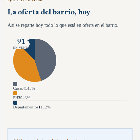
La oferta del barrio, hoy
Así se reparte hoy todo lo que está en oferta en el barrio.
91
EN VENTA
Casas
41
45
%
PH
39
43
%
Departamentos
11
12
%