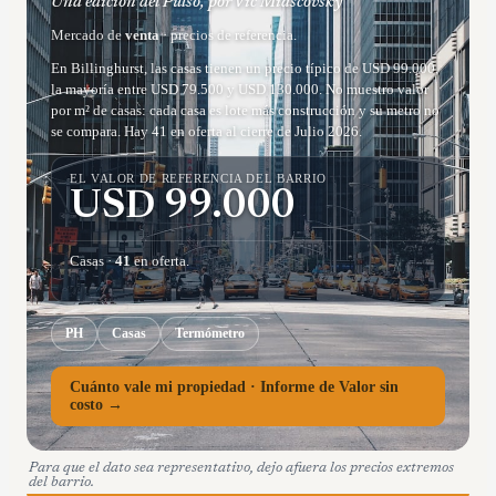
Una edición del Pulso, por Vic Miascovsky
Mercado de
venta
· precios de referencia.
En Billinghurst, las casas tienen un precio típico de USD 99.000,
la mayoría entre USD 79.500 y USD 130.000. No muestro valor
por m² de casas: cada casa es lote más construcción y su metro no
se compara. Hay 41 en oferta al cierre de Julio 2026.
EL VALOR DE REFERENCIA DEL BARRIO
USD
99.000
Casas
·
41
en oferta.
PH
Casas
Termómetro
Cuánto vale mi propiedad · Informe de Valor sin
costo →
Para que el dato sea representativo, dejo afuera los precios extremos
del barrio.