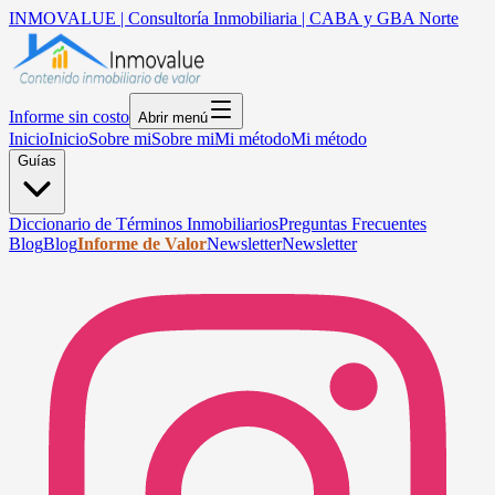
INMOVALUE | Consultoría Inmobiliaria | CABA y GBA Norte
Informe sin costo
Abrir menú
Inicio
Inicio
Sobre mi
Sobre mi
Mi método
Mi método
Guías
Diccionario de Términos Inmobiliarios
Preguntas Frecuentes
Blog
Blog
Informe de Valor
Newsletter
Newsletter