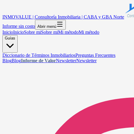
INMOVALUE | Consultoría Inmobiliaria | CABA y GBA Norte
Informe sin costo
Abrir menú
Inicio
Inicio
Sobre mi
Sobre mi
Mi método
Mi método
Guías
Diccionario de Términos Inmobiliarios
Preguntas Frecuentes
Blog
Blog
Informe de Valor
Newsletter
Newsletter