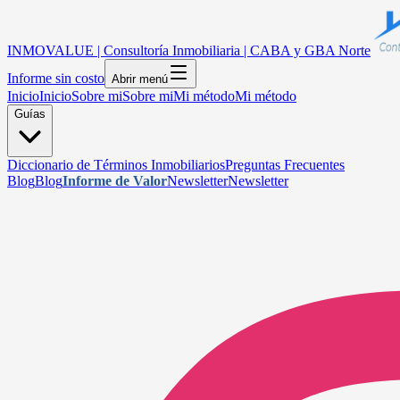
INMOVALUE | Consultoría Inmobiliaria | CABA y GBA Norte
Informe sin costo
Abrir menú
Inicio
Inicio
Sobre mi
Sobre mi
Mi método
Mi método
Guías
Diccionario de Términos Inmobiliarios
Preguntas Frecuentes
Blog
Blog
Informe de Valor
Newsletter
Newsletter