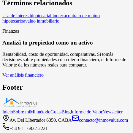
Términos relacionados
tasa de interes hipotecaria
hipoteca
contrato de mutuo
hipotecario
avaluo inmobiliario
Finanzas
Analizá tu propiedad como un activo
Rentabilidad, costo de oportunidad, comparativas. Si tomás
decisiones sobre propiedades con criterio financiero, el Informe de
Valor te da los números reales para comparar.
Ver análisis financiero
Footer
Inicio
Sobre mi
Mi método
Guías
Blog
Informe de Valor
Newsletter
Av. Del LIbertador 6350, CABA
contacto@inmovalue.com
+54 9 11 6832-2221