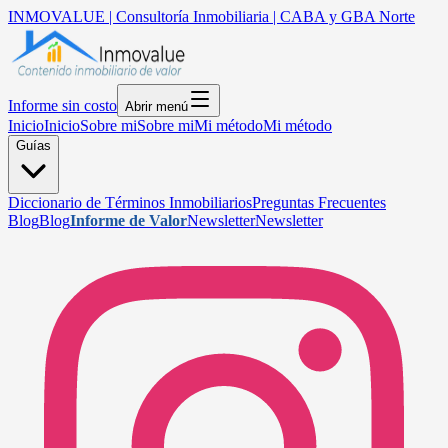
INMOVALUE | Consultoría Inmobiliaria | CABA y GBA Norte
Informe sin costo
Abrir menú
Inicio
Inicio
Sobre mi
Sobre mi
Mi método
Mi método
Guías
Diccionario de Términos Inmobiliarios
Preguntas Frecuentes
Blog
Blog
Informe de Valor
Newsletter
Newsletter