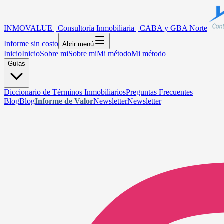
INMOVALUE | Consultoría Inmobiliaria | CABA y GBA Norte
Informe sin costo
Abrir menú
Inicio
Inicio
Sobre mi
Sobre mi
Mi método
Mi método
Guías
Diccionario de Términos Inmobiliarios
Preguntas Frecuentes
Blog
Blog
Informe de Valor
Newsletter
Newsletter