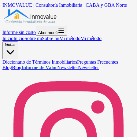
INMOVALUE | Consultoría Inmobiliaria | CABA y GBA Norte
Informe sin costo
Abrir menú
Inicio
Inicio
Sobre mi
Sobre mi
Mi método
Mi método
Guías
Diccionario de Términos Inmobiliarios
Preguntas Frecuentes
Blog
Blog
Informe de Valor
Newsletter
Newsletter