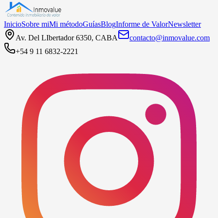
Inicio
Sobre mi
Mi método
Guías
Blog
Informe de Valor
Newsletter
Av. Del LIbertador 6350, CABA
contacto@inmovalue.com
+54 9 11 6832-2221