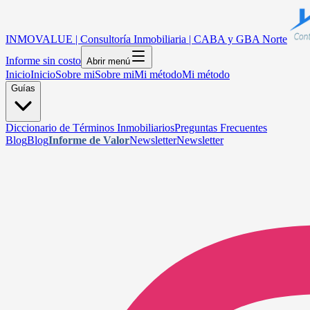
INMOVALUE | Consultoría Inmobiliaria | CABA y GBA Norte
Informe sin costo
Abrir menú
Inicio
Inicio
Sobre mi
Sobre mi
Mi método
Mi método
Guías
Diccionario de Términos Inmobiliarios
Preguntas Frecuentes
Blog
Blog
Informe de Valor
Newsletter
Newsletter