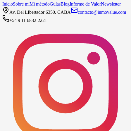
Inicio
Sobre mi
Mi método
Guías
Blog
Informe de Valor
Newsletter
Av. Del LIbertador 6350, CABA
contacto@inmovalue.com
+54 9 11 6832-2221