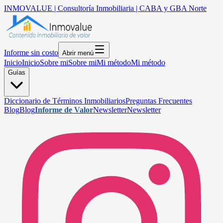
INMOVALUE | Consultoría Inmobiliaria | CABA y GBA Norte
Informe sin costo
Abrir menú
Inicio
Inicio
Sobre mi
Sobre mi
Mi método
Mi método
Guías
Diccionario de Términos Inmobiliarios
Preguntas Frecuentes
Blog
Blog
Informe de Valor
Newsletter
Newsletter