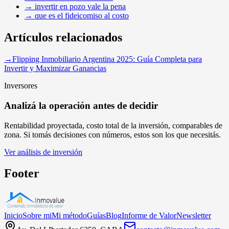
→
invertir en pozo vale la pena
→
que es el fideicomiso al costo
Artículos relacionados
→
Flipping Inmobiliario Argentina 2025: Guía Completa para
Invertir y Maximizar Ganancias
Inversores
Analizá la operación antes de decidir
Rentabilidad proyectada, costo total de la inversión, comparables de
zona. Si tomás decisiones con números, estos son los que necesitás.
Ver análisis de inversión
Footer
Inicio
Sobre mi
Mi método
Guías
Blog
Informe de Valor
Newsletter