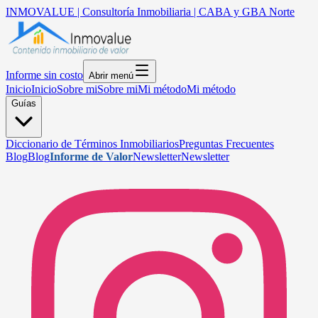
INMOVALUE | Consultoría Inmobiliaria | CABA y GBA Norte
Informe sin costo
Abrir menú
Inicio
Inicio
Sobre mi
Sobre mi
Mi método
Mi método
Guías
Diccionario de Términos Inmobiliarios
Preguntas Frecuentes
Blog
Blog
Informe de Valor
Newsletter
Newsletter