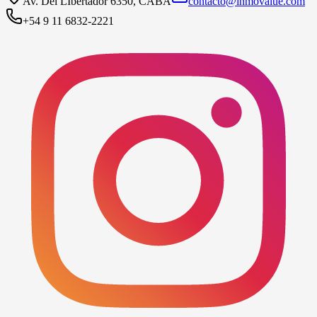
Av. Del LIbertador 6350, CABA
contacto@inmovalue.com
+54 9 11 6832-2221