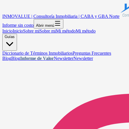
INMOVALUE | Consultoría Inmobiliaria | CABA y GBA Norte
Informe sin costo
Abrir menú
Inicio
Inicio
Sobre mi
Sobre mi
Mi método
Mi método
Guías
Diccionario de Términos Inmobiliarios
Preguntas Frecuentes
Blog
Blog
Informe de Valor
Newsletter
Newsletter