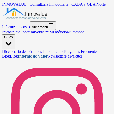
INMOVALUE | Consultoría Inmobiliaria | CABA y GBA Norte
Informe sin costo
Abrir menú
Inicio
Inicio
Sobre mi
Sobre mi
Mi método
Mi método
Guías
Diccionario de Términos Inmobiliarios
Preguntas Frecuentes
Blog
Blog
Informe de Valor
Newsletter
Newsletter