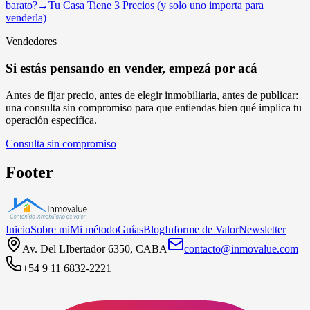
barato?
→
Tu Casa Tiene 3 Precios (y solo uno importa para
venderla)
Vendedores
Si estás pensando en vender, empezá por acá
Antes de fijar precio, antes de elegir inmobiliaria, antes de publicar:
una consulta sin compromiso para que entiendas bien qué implica tu
operación específica.
Consulta sin compromiso
Footer
Inicio
Sobre mi
Mi método
Guías
Blog
Informe de Valor
Newsletter
Av. Del LIbertador 6350, CABA
contacto@inmovalue.com
+54 9 11 6832-2221