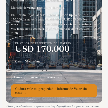
Una edición del Pulso, por Vic Miascovsky
Mercado de
venta
· precios de referencia.
En Ricardo Rojas, las casas tienen un precio típico de USD
170.000, la mayoría entre USD 95.000 y USD 235.000. No
muestro valor por m² de casas: cada casa es lote más construcción
y su metro no se compara. Hay 57 en oferta al cierre de Julio
2026.
EL VALOR DE REFERENCIA DEL BARRIO
USD
170.000
Casas
·
57
en oferta.
Casas
Terreno
Termómetro
Cuánto vale mi propiedad · Informe de Valor sin
costo →
Para que el dato sea representativo, dejo afuera los precios extremos