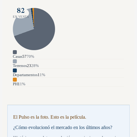
82
EN VENTA
Casas
57
70
%
Terrenos
23
28
%
Departamentos
1
1
%
PH
1
1
%
El Pulso es la foto. Esto es la película.
¿Cómo evolucionó el mercado en los últimos años?