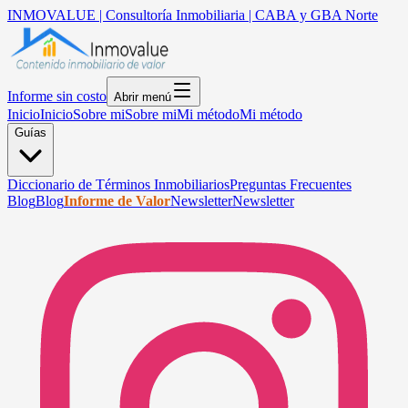
INMOVALUE | Consultoría Inmobiliaria | CABA y GBA Norte
Informe sin costo
Abrir menú
Inicio
Inicio
Sobre mi
Sobre mi
Mi método
Mi método
Guías
Diccionario de Términos Inmobiliarios
Preguntas Frecuentes
Blog
Blog
Informe de Valor
Newsletter
Newsletter