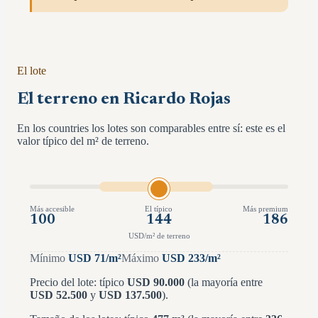
El lote
El terreno en Ricardo Rojas
En los countries los lotes son comparables entre sí: este es el
valor típico del m² de terreno.
Más accesible
El típico
Más premium
100
144
186
USD/m² de terreno
Mínimo
USD
71
/m²
Máximo
USD
233
/m²
Precio del lote: típico
USD
90.000
(la mayoría entre
USD
52.500
y
USD
137.500
)
.