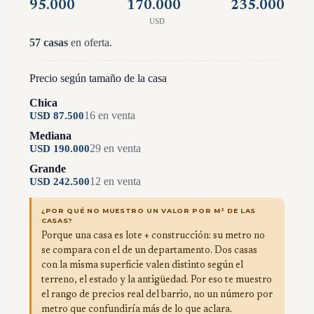
95.000
170.000
235.000
USD
57
casas
en oferta.
Precio según tamaño de la casa
Chica
16
en venta
USD
87.500
Mediana
29
en venta
USD
190.000
Grande
12
en venta
USD
242.500
¿POR QUÉ NO MUESTRO UN VALOR POR M² DE LAS
CASAS?
Porque una casa es lote + construcción: su metro no
se compara con el de un departamento. Dos casas
con la misma superficie valen distinto según el
terreno, el estado y la antigüedad. Por eso te muestro
el rango de precios real del barrio, no un número por
metro que confundiría más de lo que aclara.