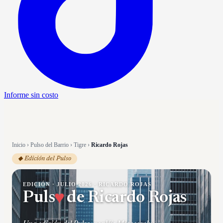
Informe sin costo
Inicio
›
Pulso del Barrio
›
Tigre
›
Ricardo Rojas
◆ Edición del Pulso
EDICIÓN ·
JULIO 2026
·
RICARDO ROJAS
Puls
♥
de
Ricardo Rojas