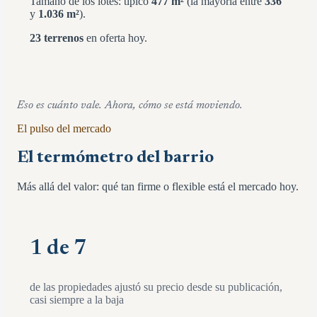
Tamaño de los lotes: típico
477
m²
(la mayoría entre
336
y
1.036
m²
)
.
23
terrenos
en oferta hoy.
Eso es cuánto vale. Ahora, cómo se está moviendo.
El pulso del mercado
El termómetro del barrio
Más allá del valor: qué tan firme o flexible está el mercado hoy.
1 de 7
de las propiedades ajustó su precio desde su publicación,
casi siempre a la baja