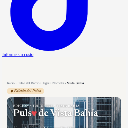
Informe sin costo
Inicio
›
Pulso del Barrio
›
Tigre
›
Nordelta
›
Vista Bahía
◆ Edición del Pulso
EDICIÓN ·
JULIO 2026
·
VISTA BAHÍA
Puls
♥
de
Vista Bahía