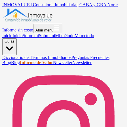
INMOVALUE | Consultoría Inmobiliaria | CABA y GBA Norte
Informe sin costo
Abrir menú
Inicio
Inicio
Sobre mi
Sobre mi
Mi método
Mi método
Guías
Diccionario de Términos Inmobiliarios
Preguntas Frecuentes
Blog
Blog
Informe de Valor
Newsletter
Newsletter