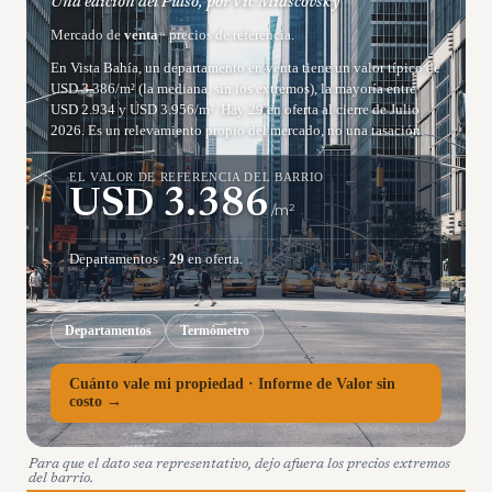
Una edición del Pulso, por Vic Miascovsky
Mercado de
venta
· precios de referencia.
En Vista Bahía, un departamento en venta tiene un valor típico de
USD 3.386/m² (la mediana, sin los extremos), la mayoría entre
USD 2.934 y USD 3.956/m². Hay 29 en oferta al cierre de Julio
2026. Es un relevamiento propio del mercado, no una tasación.
EL VALOR DE REFERENCIA DEL BARRIO
USD
3.386
/m²
Departamentos
·
29
en oferta.
Departamentos
Termómetro
Cuánto vale mi propiedad · Informe de Valor sin
costo →
Para que el dato sea representativo, dejo afuera los precios extremos
del barrio.