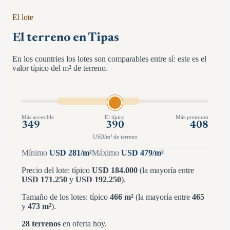
El lote
El terreno en Tipas
En los countries los lotes son comparables entre sí: este es el
valor típico del m² de terreno.
Más accesible
El típico
Más premium
349
390
408
USD/m² de terreno
Mínimo
USD
281
/m²
Máximo
USD
479
/m²
Precio del lote: típico
USD
184.000
(la mayoría entre
USD
171.250
y
USD
192.250
)
.
Tamaño de los lotes: típico
466
m²
(la mayoría entre
465
y
473
m²
)
.
28
terrenos
en oferta hoy.