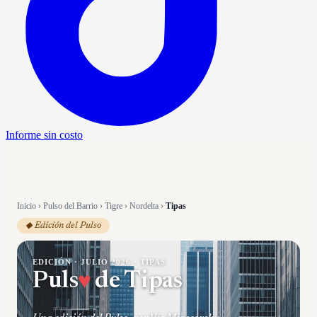
Informe sin costo
Inicio
›
Pulso del Barrio
›
Tigre
›
Nordelta
›
Tipas
◆ Edición del Pulso
EDICIÓN ·
JULIO 2026
·
TIPAS
Puls
♥
de
Tipas