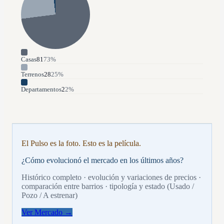
Casas
81
73
%
Terrenos
28
25
%
Departamentos
2
2
%
El Pulso es la foto. Esto es la película.
¿Cómo evolucionó el mercado en los últimos años?
Histórico completo · evolución y variaciones de precios ·
comparación entre barrios · tipología y estado (Usado /
Pozo / A estrenar)
Ver Mercado →