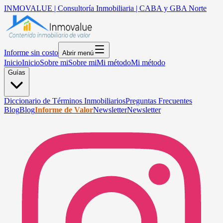
INMOVALUE | Consultoría Inmobiliaria | CABA y GBA Norte
Informe sin costo
Abrir menú
Inicio
Inicio
Sobre mi
Sobre mi
Mi método
Mi método
Guías
Diccionario de Términos Inmobiliarios
Preguntas Frecuentes
Blog
Blog
Informe de Valor
Newsletter
Newsletter