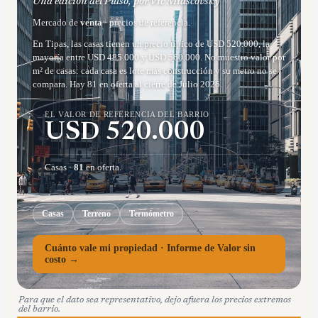
Una edición del Pulso, por Vic Miascovsky
Mercado de
venta
· precios de referencia.
En Tipas, las casas tienen un precio típico de USD 520.000, la
mayoría entre USD 485.000 y USD 560.000. No muestro valor por
m² de casas: cada casa es lote más construcción y su metro no se
compara. Hay 81 en oferta al cierre de Julio 2026.
EL VALOR DE REFERENCIA DEL BARRIO
USD
520.000
Casas
·
81
en oferta.
Casas
Terreno
Termómetro
Cuánto vale mi propiedad · Informe de Valor sin
costo →
Para que el dato sea representativo, dejo afuera los precios extremos
del barrio.