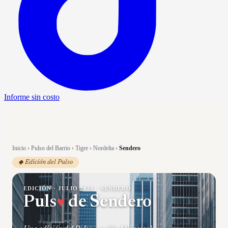
Informe sin costo
Inicio
›
Pulso del Barrio
›
Tigre
›
Nordelta
›
Sendero
◆ Edición del Pulso
EDICIÓN ·
JULIO 2026
·
SENDERO
♥
Puls
de
Sendero