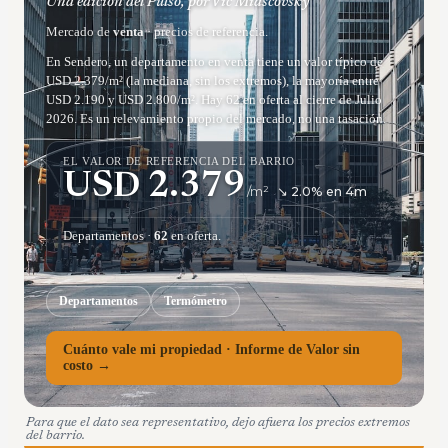
Una edición del Pulso, por Vic Miascovsky
Mercado de
venta
· precios de referencia.
En Sendero, un departamento en venta tiene un valor típico de
USD 2.379/m² (la mediana, sin los extremos), la mayoría entre
USD 2.190 y USD 2.800/m². Hay 62 en oferta al cierre de Julio
2026. Es un relevamiento propio del mercado, no una tasación.
EL VALOR DE REFERENCIA DEL BARRIO
USD
2.379
/m²
↘
2.0
% en
4
m
Departamentos
·
62
en oferta.
Departamentos
Termómetro
Cuánto vale mi propiedad · Informe de Valor sin
costo →
Para que el dato sea representativo, dejo afuera los precios extremos
del barrio.