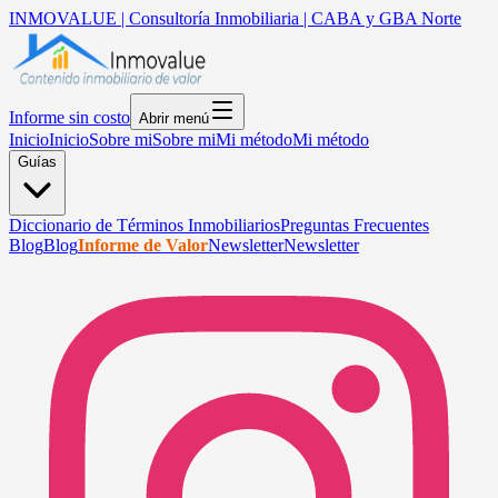
INMOVALUE | Consultoría Inmobiliaria | CABA y GBA Norte
Informe sin costo
Abrir menú
Inicio
Inicio
Sobre mi
Sobre mi
Mi método
Mi método
Guías
Diccionario de Términos Inmobiliarios
Preguntas Frecuentes
Blog
Blog
Informe de Valor
Newsletter
Newsletter