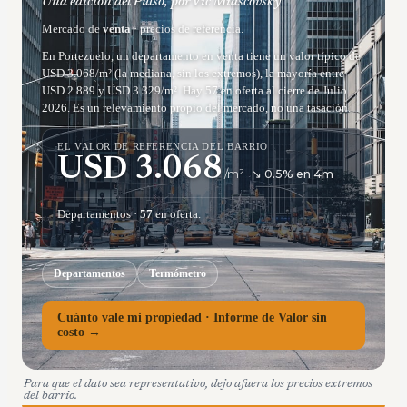
Una edición del Pulso, por Vic Miascovsky
Mercado de
venta
· precios de referencia.
En Portezuelo, un departamento en venta tiene un valor típico de
USD 3.068/m² (la mediana, sin los extremos), la mayoría entre
USD 2.889 y USD 3.329/m². Hay 57 en oferta al cierre de Julio
2026. Es un relevamiento propio del mercado, no una tasación.
EL VALOR DE REFERENCIA DEL BARRIO
USD
3.068
/m²
↘
0.5
% en
4
m
Departamentos
·
57
en oferta.
Departamentos
Termómetro
Cuánto vale mi propiedad · Informe de Valor sin
costo →
Para que el dato sea representativo, dejo afuera los precios extremos
del barrio.