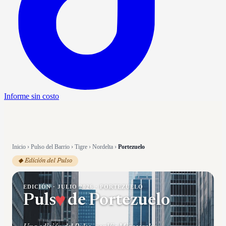
Informe sin costo
Inicio
›
Pulso del Barrio
›
Tigre
›
Nordelta
›
Portezuelo
◆ Edición del Pulso
EDICIÓN ·
JULIO 2026
·
PORTEZUELO
Puls
♥
de
Portezuelo