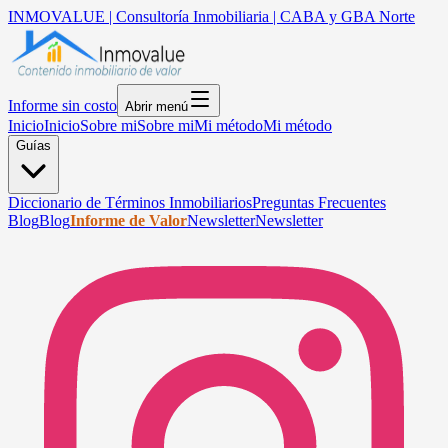
INMOVALUE | Consultoría Inmobiliaria | CABA y GBA Norte
Informe sin costo
Abrir menú
Inicio
Inicio
Sobre mi
Sobre mi
Mi método
Mi método
Guías
Diccionario de Términos Inmobiliarios
Preguntas Frecuentes
Blog
Blog
Informe de Valor
Newsletter
Newsletter