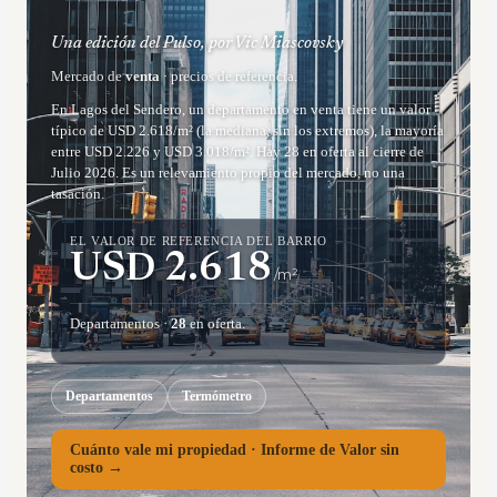
Una edición del Pulso, por Vic Miascovsky
Mercado de
venta
· precios de referencia.
En Lagos del Sendero, un departamento en venta tiene un valor
típico de USD 2.618/m² (la mediana, sin los extremos), la mayoría
entre USD 2.226 y USD 3.018/m². Hay 28 en oferta al cierre de
Julio 2026. Es un relevamiento propio del mercado, no una
tasación.
EL VALOR DE REFERENCIA DEL BARRIO
USD
2.618
/m²
Departamentos
·
28
en oferta.
Departamentos
Termómetro
Cuánto vale mi propiedad · Informe de Valor sin
costo →