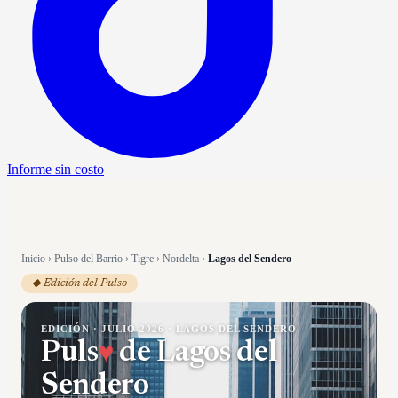
Informe sin costo
Inicio
›
Pulso del Barrio
›
Tigre
›
Nordelta
›
Lagos del Sendero
◆ Edición del Pulso
EDICIÓN ·
JULIO 2026
·
LAGOS DEL SENDERO
Puls
♥
de
Lagos del
Sendero