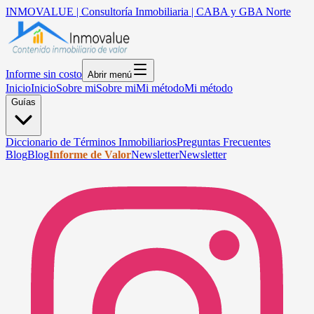
INMOVALUE | Consultoría Inmobiliaria | CABA y GBA Norte
Informe sin costo
Abrir menú
Inicio
Inicio
Sobre mi
Sobre mi
Mi método
Mi método
Guías
Diccionario de Términos Inmobiliarios
Preguntas Frecuentes
Blog
Blog
Informe de Valor
Newsletter
Newsletter