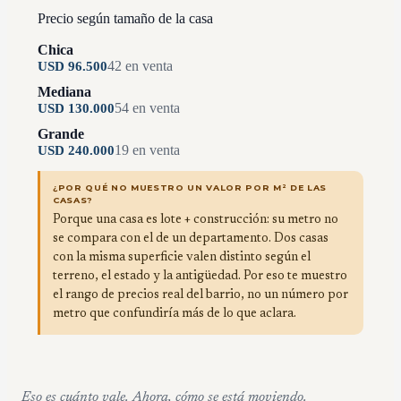
Precio según tamaño de la casa
Chica
42
en venta
USD
96.500
Mediana
54
en venta
USD
130.000
Grande
19
en venta
USD
240.000
¿POR QUÉ NO MUESTRO UN VALOR POR M² DE LAS
CASAS?
Porque una casa es lote + construcción: su metro no
se compara con el de un departamento. Dos casas
con la misma superficie valen distinto según el
terreno, el estado y la antigüedad. Por eso te muestro
el rango de precios real del barrio, no un número por
metro que confundiría más de lo que aclara.
Eso es cuánto vale. Ahora, cómo se está moviendo.