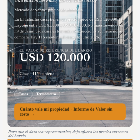
Una edición del Pulso, por Vic Miascovsky
Mercado de
venta
· precios de referencia.
En El Talar, las casas tienen un precio típico de USD 120.000, la
mayoría entre USD 95.000 y USD 167.500. No muestro valor por
m² de casas: cada casa es lote más construcción y su metro no se
compara. Hay 115 en oferta al cierre de Julio 2026.
EL VALOR DE REFERENCIA DEL BARRIO
USD
120.000
Casas
·
115
en oferta.
Casas
Termómetro
Cuánto vale mi propiedad · Informe de Valor sin
costo →
Para que el dato sea representativo, dejo afuera los precios extremos
del barrio.