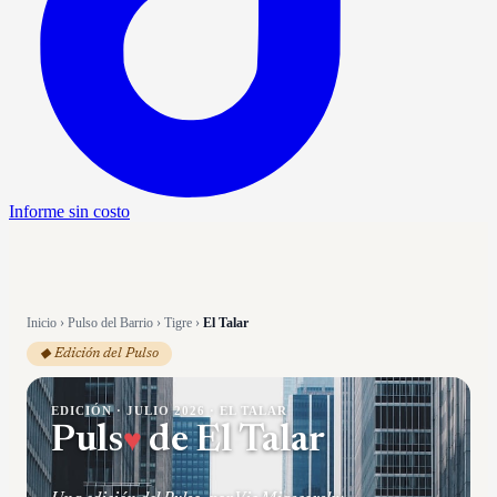
Informe sin costo
Inicio
›
Pulso del Barrio
›
Tigre
›
El Talar
◆ Edición del Pulso
EDICIÓN ·
JULIO 2026
·
EL TALAR
♥
Puls
de
El Talar