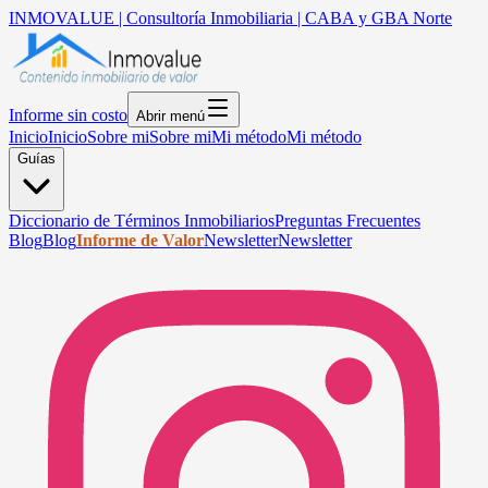
INMOVALUE | Consultoría Inmobiliaria | CABA y GBA Norte
Informe sin costo
Abrir menú
Inicio
Inicio
Sobre mi
Sobre mi
Mi método
Mi método
Guías
Diccionario de Términos Inmobiliarios
Preguntas Frecuentes
Blog
Blog
Informe de Valor
Newsletter
Newsletter