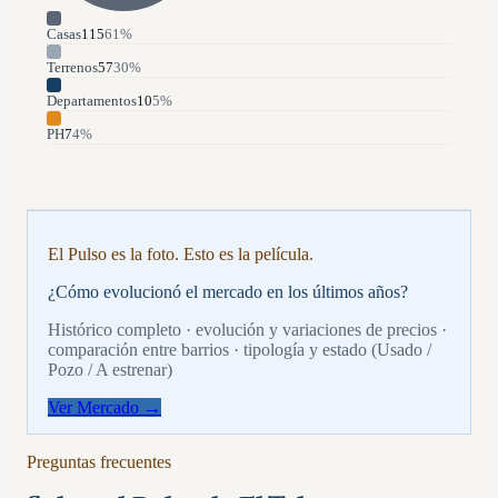
Casas
115
61
%
Terrenos
57
30
%
Departamentos
10
5
%
PH
7
4
%
El Pulso es la foto. Esto es la película.
¿Cómo evolucionó el mercado en los últimos años?
Histórico completo · evolución y variaciones de precios ·
comparación entre barrios · tipología y estado (Usado /
Pozo / A estrenar)
Ver Mercado →
Preguntas frecuentes