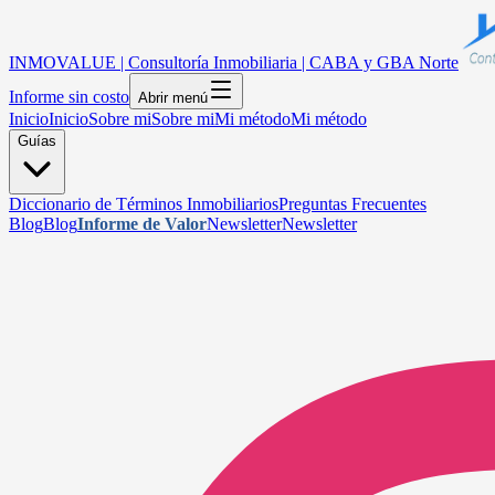
INMOVALUE | Consultoría Inmobiliaria | CABA y GBA Norte
Informe sin costo
Abrir menú
Inicio
Inicio
Sobre mi
Sobre mi
Mi método
Mi método
Guías
Diccionario de Términos Inmobiliarios
Preguntas Frecuentes
Blog
Blog
Informe de Valor
Newsletter
Newsletter