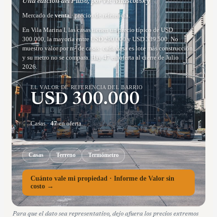
Una edición del Pulso, por Vic Miascovsky
Mercado de
venta
· precios de referencia.
En Vila Marina I, las casas tienen un precio típico de USD
300.000, la mayoría entre USD 290.000 y USD 339.500. No
muestro valor por m² de casas: cada casa es lote más construcción
y su metro no se compara. Hay 47 en oferta al cierre de Julio
2026.
EL VALOR DE REFERENCIA DEL BARRIO
USD
300.000
Casas
·
47
en oferta.
Casas
Terreno
Termómetro
Cuánto vale mi propiedad · Informe de Valor sin
costo →
Para que el dato sea representativo, dejo afuera los precios extremos