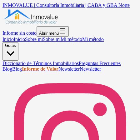
INMOVALUE | Consultoría Inmobiliaria | CABA y GBA Norte
Informe sin costo
Abrir menú
Inicio
Inicio
Sobre mi
Sobre mi
Mi método
Mi método
Guías
Diccionario de Términos Inmobiliarios
Preguntas Frecuentes
Blog
Blog
Informe de Valor
Newsletter
Newsletter