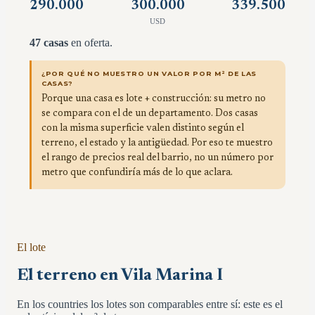
290.000
300.000
339.500
USD
47
casas
en oferta.
¿POR QUÉ NO MUESTRO UN VALOR POR M² DE LAS
CASAS?
Porque una casa es lote + construcción: su metro no
se compara con el de un departamento. Dos casas
con la misma superficie valen distinto según el
terreno, el estado y la antigüedad. Por eso te muestro
el rango de precios real del barrio, no un número por
metro que confundiría más de lo que aclara.
El lote
El terreno en Vila Marina I
En los countries los lotes son comparables entre sí: este es el