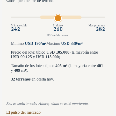
valor típico del m² de terreno.
Más accesible
El típico
Más premium
242
260
282
USD/m² de terreno
Mínimo
USD
196
/m²
Máximo
USD
330
/m²
Precio del lote: típico
USD
105.000
(la mayoría entre
USD
99.125
y
USD
115.000
)
.
Tamaño de los lotes: típico
405
m²
(la mayoría entre
401
y
409
m²
)
.
32
terrenos
en oferta hoy.
Eso es cuánto vale. Ahora, cómo se está moviendo.
El pulso del mercado