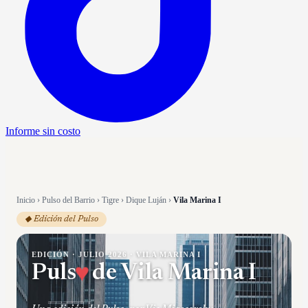
Informe sin costo
Inicio
›
Pulso del Barrio
›
Tigre
›
Dique Luján
›
Vila Marina I
◆ Edición del Pulso
EDICIÓN ·
JULIO 2026
·
VILA MARINA I
Puls
♥
de
Vila Marina I