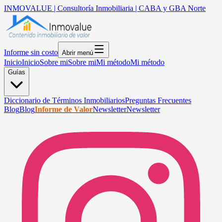
INMOVALUE | Consultoría Inmobiliaria | CABA y GBA Norte
Informe sin costo
Abrir menú
Inicio
Inicio
Sobre mi
Sobre mi
Mi método
Mi método
Guías
Diccionario de Términos Inmobiliarios
Preguntas Frecuentes
Blog
Blog
Informe de Valor
Newsletter
Newsletter