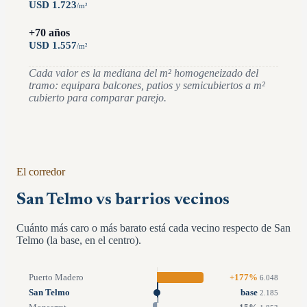
USD
1.723
/
m²
+70 años
USD
1.557
/
m²
Cada valor es la mediana del m² homogeneizado del
tramo: equipara balcones, patios y semicubiertos a m²
cubierto para comparar parejo.
El corredor
San Telmo vs barrios vecinos
Cuánto más caro o más barato está cada vecino respecto de San
Telmo (la base, en el centro).
Puerto Madero
+
177
%
6.048
San Telmo
base
2.185