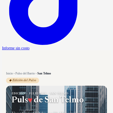
Informe sin costo
Inicio
›
Pulso del Barrio
›
San Telmo
◆ Edición del Pulso
EDICIÓN ·
JULIO 2026
·
SAN TELMO
♥
Puls
de
San Telmo