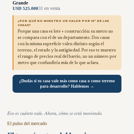
Grande
31
en venta
USD
525.000
¿POR QUÉ NO MUESTRO UN VALOR POR M² DE LAS
CASAS?
Porque una casa es lote + construcción: su metro no
se compara con el de un departamento. Dos casas
con la misma superficie valen distinto según el
terreno, el estado y la antigüedad. Por eso te muestro
el rango de precios real del barrio, no un número por
metro que confundiría más de lo que aclara.
¿Dudás si tu casa vale más como casa o como terreno
para desarrollo? Hablemos →
Eso es cuánto vale. Ahora, cómo se está moviendo.
El pulso del mercado