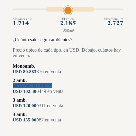
Más accesible
El típico
Más premium
1.714
2.185
2.727
USD/m²
¿Cuánto sale según ambientes?
Precio típico de cada tipo, en USD. Debajo, cuántos hay
en venta.
Monoamb.
376
en venta
USD
80.883
2 amb.
MAYOR OFERTA
449
en venta
USD
102.300
3 amb.
311
en venta
USD
120.000
4 amb.
87
en venta
USD
155.000