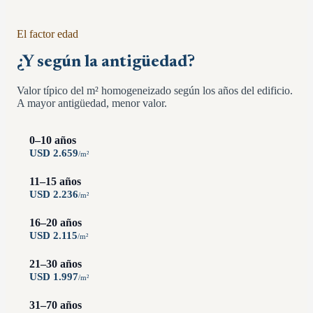
El factor edad
¿Y según la antigüedad?
Valor típico del m² homogeneizado según los años del edificio.
A mayor antigüedad, menor valor.
0–10 años
USD
2.659
/
m²
11–15 años
USD
2.236
/
m²
16–20 años
USD
2.115
/
m²
21–30 años
USD
1.997
/
m²
31–70 años