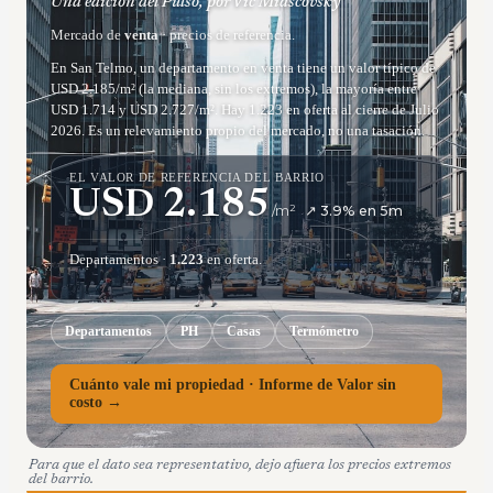
Una edición del Pulso, por Vic Miascovsky
Mercado de
venta
· precios de referencia.
En San Telmo, un departamento en venta tiene un valor típico de
USD 2.185/m² (la mediana, sin los extremos), la mayoría entre
USD 1.714 y USD 2.727/m². Hay 1.223 en oferta al cierre de Julio
2026. Es un relevamiento propio del mercado, no una tasación.
EL VALOR DE REFERENCIA DEL BARRIO
USD
2.185
/m²
↗
3.9
% en
5
m
Departamentos
·
1.223
en oferta.
Departamentos
PH
Casas
Termómetro
Cuánto vale mi propiedad · Informe de Valor sin
costo →
Para que el dato sea representativo, dejo afuera los precios extremos
del barrio.