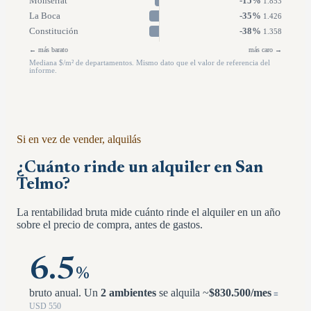
Monserrat
-15
%
1.853
La Boca
-35
%
1.426
Constitución
-38
%
1.358
← más barato
más caro →
Mediana $/m² de departamentos. Mismo dato que el valor de referencia del
informe.
Si en vez de vender, alquilás
¿Cuánto rinde un alquiler en
San
Telmo
?
La rentabilidad bruta mide cuánto rinde el alquiler en un año
sobre el precio de compra, antes de gastos.
6.5
%
bruto anual.
Un
2 ambientes
se alquila ~
$
830.500
/mes
≡
USD
550