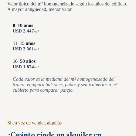
Valor típico del m² homogeneizado según los años del edificio.
A mayor antigüedad, menor valor.
0–10 años
USD
2.447
/
m²
11–15 años
USD
2.301
/
m²
16–50 años
USD
1.874
/
m²
Cada valor es la mediana del m² homogeneizado del
tramo: equipara balcones, patios y semicubiertos a m²
cubierto para comparar parejo.
Si en vez de vender, alquilás
¿Cuánto rinde un alquiler en