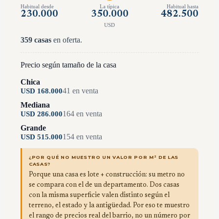
Habitual desde
La típica
Habitual hasta
230.000
350.000
482.500
USD
359
casas
en oferta.
Precio según tamaño de la casa
Chica
41
en venta
USD
168.000
Mediana
164
en venta
USD
286.000
Grande
154
en venta
USD
515.000
¿POR QUÉ NO MUESTRO UN VALOR POR M² DE LAS
CASAS?
Porque una casa es lote + construcción: su metro no
se compara con el de un departamento. Dos casas
con la misma superficie valen distinto según el
terreno, el estado y la antigüedad. Por eso te muestro
el rango de precios real del barrio, no un número por