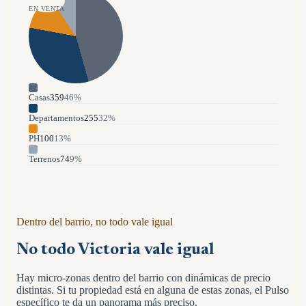
EN VENTA
Casas
359
46
%
Departamentos
255
32
%
PH
100
13
%
Terrenos
74
9
%
Dentro del barrio, no todo vale igual
No todo
Victoria
vale igual
Hay micro-zonas dentro del barrio con dinámicas de precio
distintas. Si tu propiedad está en alguna de estas zonas, el Pulso
específico te da un panorama más preciso.