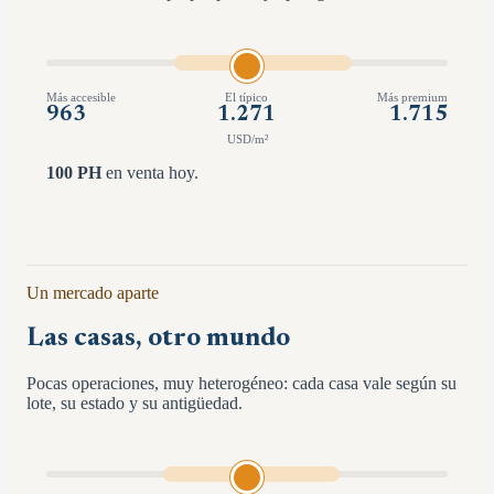
Más accesible
El típico
Más premium
963
1.271
1.715
USD/m²
100
PH
en venta hoy.
Un mercado aparte
Las casas, otro mundo
Pocas operaciones, muy heterogéneo: cada casa vale según su
lote, su estado y su antigüedad.