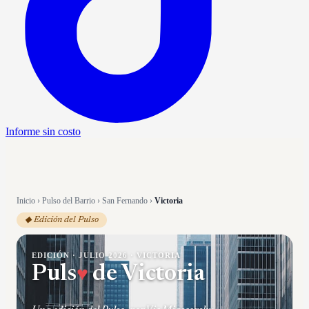
Informe sin costo
Inicio
›
Pulso del Barrio
›
San Fernando
›
Victoria
◆ Edición del Pulso
EDICIÓN ·
JULIO 2026
·
VICTORIA
Puls
♥
de
Victoria