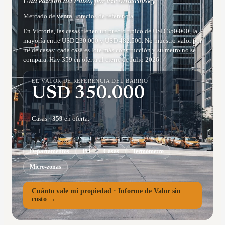
Una edición del Pulso, por Vic Miascovsky
Mercado de
venta
· precios de referencia.
En Victoria, las casas tienen un precio típico de USD 350.000, la
mayoría entre USD 230.000 y USD 482.500. No muestro valor por
m² de casas: cada casa es lote más construcción y su metro no se
compara. Hay 359 en oferta al cierre de Julio 2026.
EL VALOR DE REFERENCIA DEL BARRIO
USD
350.000
Casas
·
359
en oferta.
Departamentos
PH
Casas
Termómetro
Micro-zonas
Cuánto vale mi propiedad · Informe de Valor sin
costo →