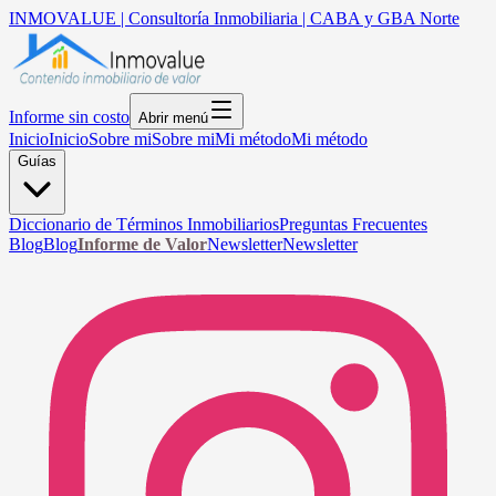
INMOVALUE | Consultoría Inmobiliaria | CABA y GBA Norte
Informe sin costo
Abrir menú
Inicio
Inicio
Sobre mi
Sobre mi
Mi método
Mi método
Guías
Diccionario de Términos Inmobiliarios
Preguntas Frecuentes
Blog
Blog
Informe de Valor
Newsletter
Newsletter