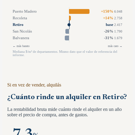
Puerto Madero
+
150
%
6.048
Recoleta
+
14
%
2.758
Retiro
base
2.417
San Nicolás
-26
%
1.790
Balvanera
-31
%
1.679
← más barato
más caro →
Mediana $/m² de departamentos. Mismo dato que el valor de referencia del
informe.
Si en vez de vender, alquilás
¿Cuánto rinde un alquiler en
Retiro
?
La rentabilidad bruta mide cuánto rinde el alquiler en un año
sobre el precio de compra, antes de gastos.
7.3