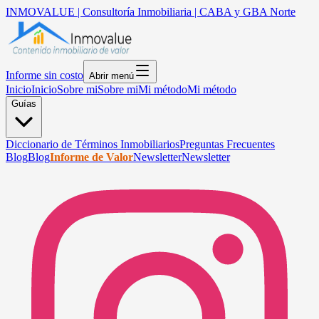
INMOVALUE | Consultoría Inmobiliaria | CABA y GBA Norte
Informe sin costo
Abrir menú
Inicio
Inicio
Sobre mi
Sobre mi
Mi método
Mi método
Guías
Diccionario de Términos Inmobiliarios
Preguntas Frecuentes
Blog
Blog
Informe de Valor
Newsletter
Newsletter