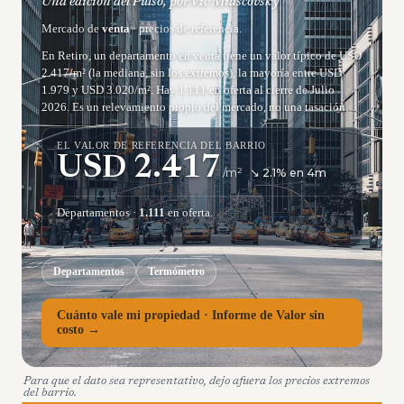
Una edición del Pulso, por Vic Miascovsky
Mercado de
venta
· precios de referencia.
En Retiro, un departamento en venta tiene un valor típico de USD
2.417/m² (la mediana, sin los extremos), la mayoría entre USD
1.979 y USD 3.020/m². Hay 1.111 en oferta al cierre de Julio
2026. Es un relevamiento propio del mercado, no una tasación.
EL VALOR DE REFERENCIA DEL BARRIO
USD
2.417
/m²
↘
2.1
% en
4
m
Departamentos
·
1.111
en oferta.
Departamentos
Termómetro
Cuánto vale mi propiedad · Informe de Valor sin
costo →
Para que el dato sea representativo, dejo afuera los precios extremos
del barrio.