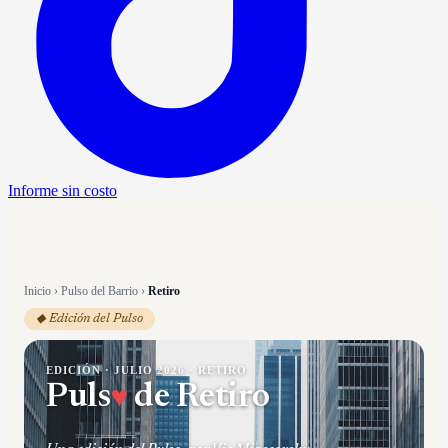
Informe sin costo
Inicio
›
Pulso del Barrio
›
Retiro
◆ Edición del Pulso
EDICIÓN ·
JULIO 2026
·
RETIRO
Puls
♥
de
Retiro