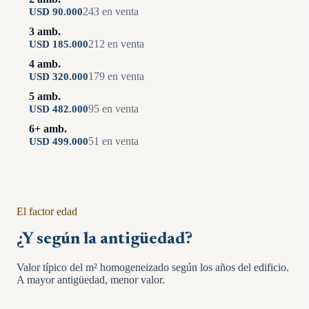
243
en venta
USD
90.000
3 amb.
212
en venta
USD
185.000
4 amb.
179
en venta
USD
320.000
5 amb.
95
en venta
USD
482.000
6+ amb.
51
en venta
USD
499.000
El factor edad
¿Y según la antigüedad?
Valor típico del m² homogeneizado según los años del edificio.
A mayor antigüedad, menor valor.