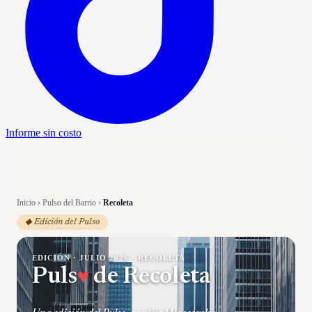
Informe sin costo
Inicio
›
Pulso del Barrio
›
Recoleta
◆ Edición del Pulso
EDICIÓN ·
JULIO 2026
·
RECOLETA
♥
Puls
de
Recoleta