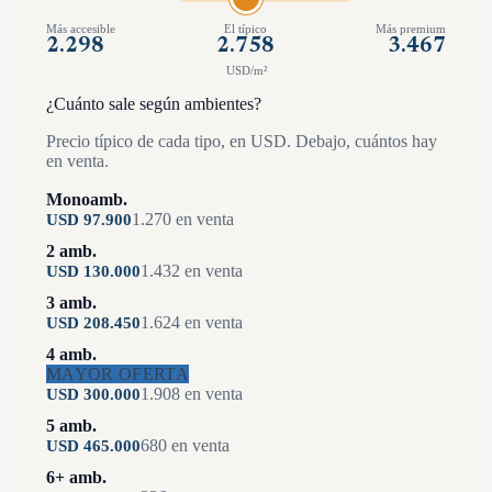
Más accesible
El típico
Más premium
2.298
2.758
3.467
USD/m²
¿Cuánto sale según ambientes?
Precio típico de cada tipo, en USD. Debajo, cuántos hay
en venta.
Monoamb.
1.270
en venta
USD
97.900
2 amb.
1.432
en venta
USD
130.000
3 amb.
1.624
en venta
USD
208.450
4 amb.
MAYOR OFERTA
1.908
en venta
USD
300.000
5 amb.
680
en venta
USD
465.000
6+ amb.