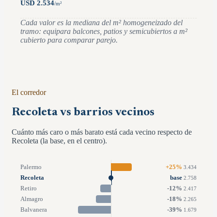
USD
2.534
/
m²
Cada valor es la mediana del m² homogeneizado del
tramo: equipara balcones, patios y semicubiertos a m²
cubierto para comparar parejo.
El corredor
Recoleta vs barrios vecinos
Cuánto más caro o más barato está cada vecino respecto de
Recoleta (la base, en el centro).
Palermo
+
25
%
3.434
Recoleta
base
2.758
Retiro
-12
%
2.417
Almagro
-18
%
2.265
Balvanera
-39
%
1.679