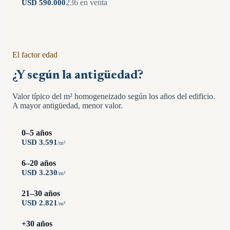
236
en venta
USD
590.000
El factor edad
¿Y según la antigüedad?
Valor típico del m² homogeneizado según los años del edificio.
A mayor antigüedad, menor valor.
0–5 años
USD
3.591
/
m²
6–20 años
USD
3.230
/
m²
21–30 años
USD
2.821
/
m²
+30 años