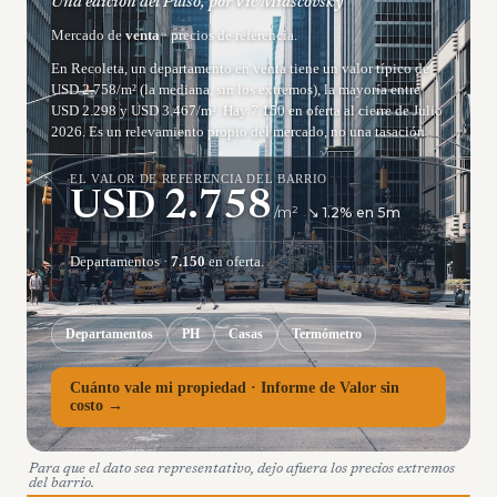
Una edición del Pulso, por Vic Miascovsky
Mercado de
venta
· precios de referencia.
En Recoleta, un departamento en venta tiene un valor típico de
USD 2.758/m² (la mediana, sin los extremos), la mayoría entre
USD 2.298 y USD 3.467/m². Hay 7.150 en oferta al cierre de Julio
2026. Es un relevamiento propio del mercado, no una tasación.
EL VALOR DE REFERENCIA DEL BARRIO
USD
2.758
/m²
↘
1.2
% en
5
m
Departamentos
·
7.150
en oferta.
Departamentos
PH
Casas
Termómetro
Cuánto vale mi propiedad · Informe de Valor sin
costo →
Para que el dato sea representativo, dejo afuera los precios extremos
del barrio.