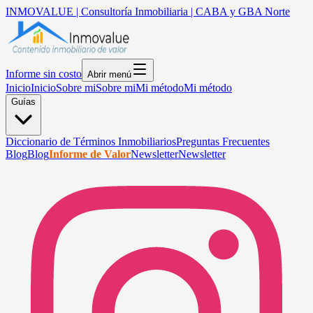
INMOVALUE | Consultoría Inmobiliaria | CABA y GBA Norte
Informe sin costo
Abrir menú
Inicio
Inicio
Sobre mi
Sobre mi
Mi método
Mi método
Guías
Diccionario de Términos Inmobiliarios
Preguntas Frecuentes
Blog
Blog
Informe de Valor
Newsletter
Newsletter