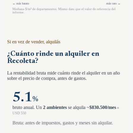
← más barato
más caro →
Mediana $/m² de departamentos. Mismo dato que el valor de referencia del
informe.
Si en vez de vender, alquilás
¿Cuánto rinde un alquiler en
Recoleta
?
La rentabilidad bruta mide cuánto rinde el alquiler en un año
sobre el precio de compra, antes de gastos.
5.1
%
bruto anual.
Un
2 ambientes
se alquila ~
$
830.500
/mes
≡
USD
550
Bruta: antes de impuestos, gastos y meses sin alquilar.