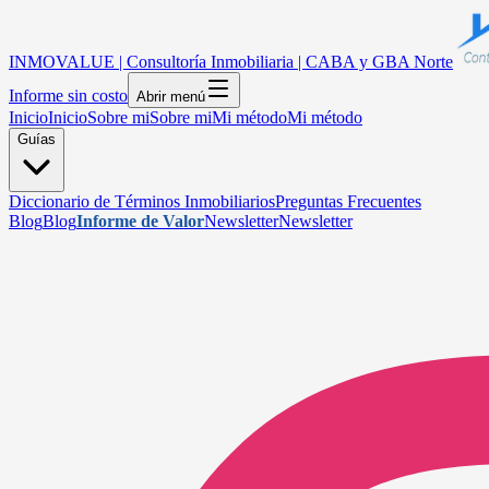
INMOVALUE | Consultoría Inmobiliaria | CABA y GBA Norte
Informe sin costo
Abrir menú
Inicio
Inicio
Sobre mi
Sobre mi
Mi método
Mi método
Guías
Diccionario de Términos Inmobiliarios
Preguntas Frecuentes
Blog
Blog
Informe de Valor
Newsletter
Newsletter