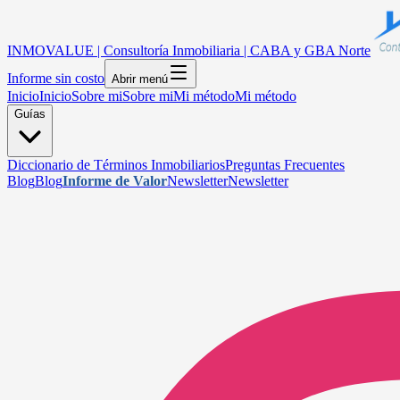
INMOVALUE | Consultoría Inmobiliaria | CABA y GBA Norte
Informe sin costo
Abrir menú
Inicio
Inicio
Sobre mi
Sobre mi
Mi método
Mi método
Guías
Diccionario de Términos Inmobiliarios
Preguntas Frecuentes
Blog
Blog
Informe de Valor
Newsletter
Newsletter