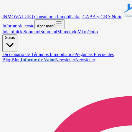
INMOVALUE | Consultoría Inmobiliaria | CABA y GBA Norte
Informe sin costo
Abrir menú
Inicio
Inicio
Sobre mi
Sobre mi
Mi método
Mi método
Guías
Diccionario de Términos Inmobiliarios
Preguntas Frecuentes
Blog
Blog
Informe de Valor
Newsletter
Newsletter