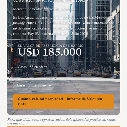
Una edición del Pulso, por Vic Miascovsky
Mercado de
venta
· precios de referencia.
En Los Arces, las casas tienen un precio típico de USD 185.000, la
mayoría entre USD 176.500 y USD 209.000. No muestro valor por
m² de casas: cada casa es lote más construcción y su metro no se
compara. Hay 63 en oferta al cierre de Julio 2026.
EL VALOR DE REFERENCIA DEL BARRIO
USD
185.000
Casas
·
63
en oferta.
Casas
Termómetro
Cuánto vale mi propiedad · Informe de Valor sin
costo →
Para que el dato sea representativo, dejo afuera los precios extremos
del barrio.