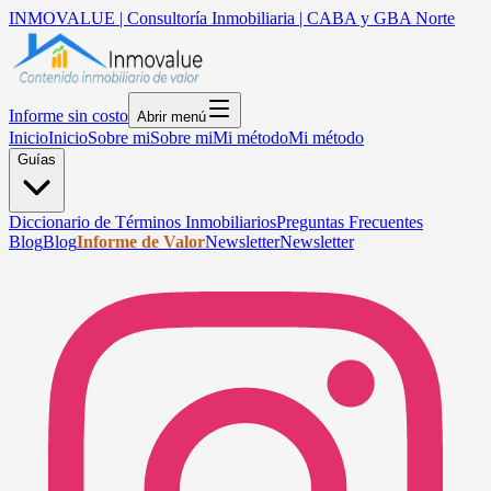
INMOVALUE | Consultoría Inmobiliaria | CABA y GBA Norte
Informe sin costo
Abrir menú
Inicio
Inicio
Sobre mi
Sobre mi
Mi método
Mi método
Guías
Diccionario de Términos Inmobiliarios
Preguntas Frecuentes
Blog
Blog
Informe de Valor
Newsletter
Newsletter