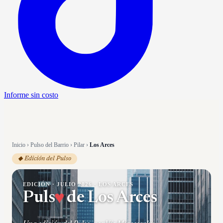
Informe sin costo
Inicio
›
Pulso del Barrio
›
Pilar
›
Los Arces
◆ Edición del Pulso
EDICIÓN ·
JULIO 2026
·
LOS ARCES
Puls
♥
de
Los Arces