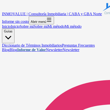
INMOVALUE | Consultoría Inmobiliaria | CABA y GBA Norte
Informe sin costo
Abrir menú
Inicio
Inicio
Sobre mi
Sobre mi
Mi método
Mi método
Guías
Diccionario de Términos Inmobiliarios
Preguntas Frecuentes
Blog
Blog
Informe de Valor
Newsletter
Newsletter