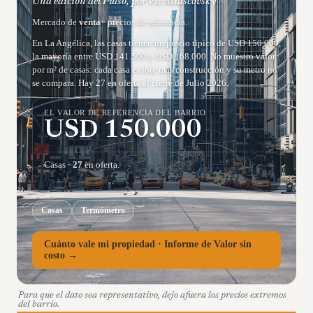
Una edición del Pulso, por Vic Miascovsky
Mercado de
venta
· precios de referencia.
En La Angélica, las casas tienen un precio típico de USD 150.000,
la mayoría entre USD 141.500 y USD 168.000. No muestro valor
por m² de casas: cada casa es lote más construcción y su metro no
se compara. Hay 27 en oferta al cierre de Julio 2026.
EL VALOR DE REFERENCIA DEL BARRIO
USD
150.000
Casas
·
27
en oferta.
Casas
Termómetro
Cuánto vale mi propiedad · Informe de Valor sin
costo →
Para que el dato sea representativo, dejo afuera los precios extremos
del barrio.