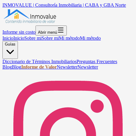
INMOVALUE | Consultoría Inmobiliaria | CABA y GBA Norte
Informe sin costo
Abrir menú
Inicio
Inicio
Sobre mi
Sobre mi
Mi método
Mi método
Guías
Diccionario de Términos Inmobiliarios
Preguntas Frecuentes
Blog
Blog
Informe de Valor
Newsletter
Newsletter