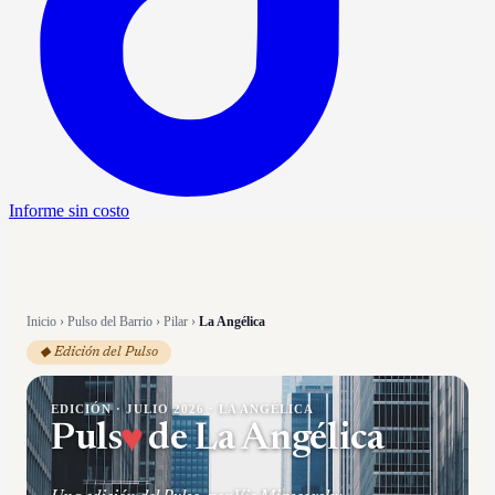
Informe sin costo
Inicio
›
Pulso del Barrio
›
Pilar
›
La Angélica
◆ Edición del Pulso
EDICIÓN ·
JULIO 2026
·
LA ANGÉLICA
Puls
♥
de
La Angélica