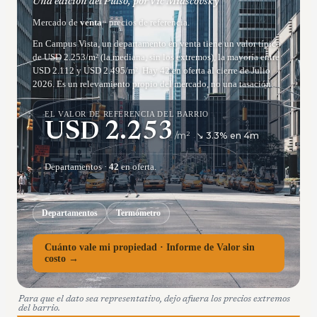
Una edición del Pulso, por Vic Miascovsky
Mercado de
venta
· precios de referencia.
En Campus Vista, un departamento en venta tiene un valor típico
de USD 2.253/m² (la mediana, sin los extremos), la mayoría entre
USD 2.112 y USD 2.495/m². Hay 42 en oferta al cierre de Julio
2026. Es un relevamiento propio del mercado, no una tasación.
EL VALOR DE REFERENCIA DEL BARRIO
USD
2.253
/m²
↘
3.3
% en
4
m
Departamentos
·
42
en oferta.
Departamentos
Termómetro
Cuánto vale mi propiedad · Informe de Valor sin
costo →
Para que el dato sea representativo, dejo afuera los precios extremos
del barrio.