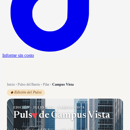
Informe sin costo
Inicio
›
Pulso del Barrio
›
Pilar
›
Campus Vista
◆ Edición del Pulso
EDICIÓN ·
JULIO 2026
·
CAMPUS VISTA
Puls
♥
de
Campus Vista