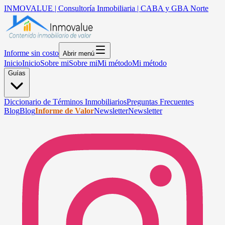
INMOVALUE | Consultoría Inmobiliaria | CABA y GBA Norte
Informe sin costo
Abrir menú
Inicio
Inicio
Sobre mi
Sobre mi
Mi método
Mi método
Guías
Diccionario de Términos Inmobiliarios
Preguntas Frecuentes
Blog
Blog
Informe de Valor
Newsletter
Newsletter