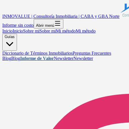
INMOVALUE | Consultoría Inmobiliaria | CABA y GBA Norte
Informe sin costo
Abrir menú
Inicio
Inicio
Sobre mi
Sobre mi
Mi método
Mi método
Guías
Diccionario de Términos Inmobiliarios
Preguntas Frecuentes
Blog
Blog
Informe de Valor
Newsletter
Newsletter