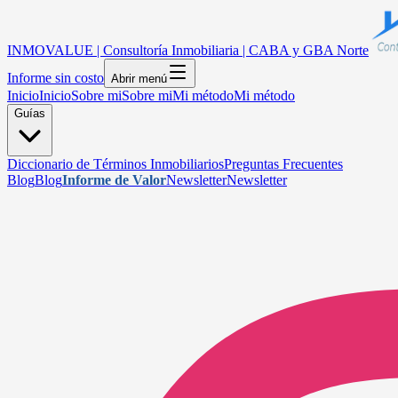
INMOVALUE | Consultoría Inmobiliaria | CABA y GBA Norte
Informe sin costo
Abrir menú
Inicio
Inicio
Sobre mi
Sobre mi
Mi método
Mi método
Guías
Diccionario de Términos Inmobiliarios
Preguntas Frecuentes
Blog
Blog
Informe de Valor
Newsletter
Newsletter