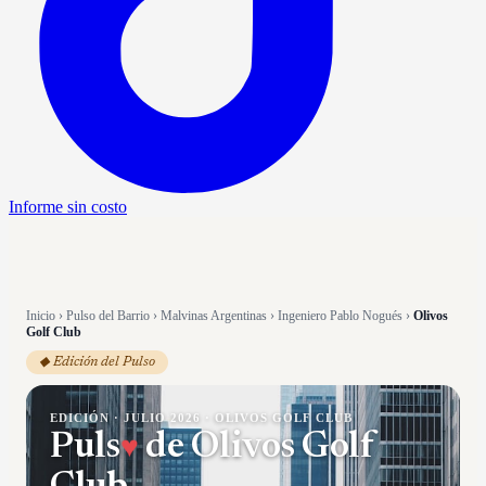
Informe sin costo
Inicio
›
Pulso del Barrio
›
Malvinas Argentinas
›
Ingeniero Pablo Nogués
›
Olivos
Golf Club
◆ Edición del Pulso
EDICIÓN ·
JULIO 2026
·
OLIVOS GOLF CLUB
Puls
♥
de
Olivos Golf