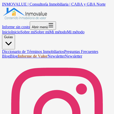
INMOVALUE | Consultoría Inmobiliaria | CABA y GBA Norte
Informe sin costo
Abrir menú
Inicio
Inicio
Sobre mi
Sobre mi
Mi método
Mi método
Guías
Diccionario de Términos Inmobiliarios
Preguntas Frecuentes
Blog
Blog
Informe de Valor
Newsletter
Newsletter