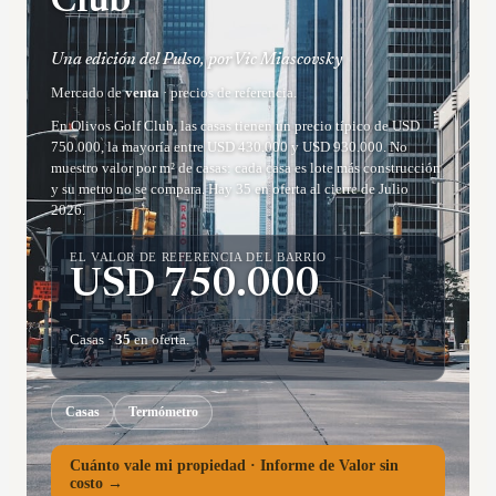
Club
Una edición del Pulso, por Vic Miascovsky
Mercado de
venta
· precios de referencia.
En Olivos Golf Club, las casas tienen un precio típico de USD
750.000, la mayoría entre USD 430.000 y USD 930.000. No
muestro valor por m² de casas: cada casa es lote más construcción
y su metro no se compara. Hay 35 en oferta al cierre de Julio
2026.
EL VALOR DE REFERENCIA DEL BARRIO
USD
750.000
Casas
·
35
en oferta.
Casas
Termómetro
Cuánto vale mi propiedad · Informe de Valor sin
costo →