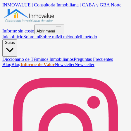
INMOVALUE | Consultoría Inmobiliaria | CABA y GBA Norte
Informe sin costo
Abrir menú
Inicio
Inicio
Sobre mi
Sobre mi
Mi método
Mi método
Guías
Diccionario de Términos Inmobiliarios
Preguntas Frecuentes
Blog
Blog
Informe de Valor
Newsletter
Newsletter