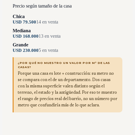
Precio según tamaño de la casa
Chica
14
en venta
USD
79.500
Mediana
13
en venta
USD
168.000
Grande
5
en venta
USD
230.000
¿POR QUÉ NO MUESTRO UN VALOR POR M² DE LAS
CASAS?
Porque una casa es lote + construcción: su metro no
se compara con el de un departamento. Dos casas
con la misma superficie valen distinto según el
terreno, el estado y la antigüedad. Por eso te muestro
el rango de precios real del barrio, no un número por
metro que confundiría más de lo que aclara.