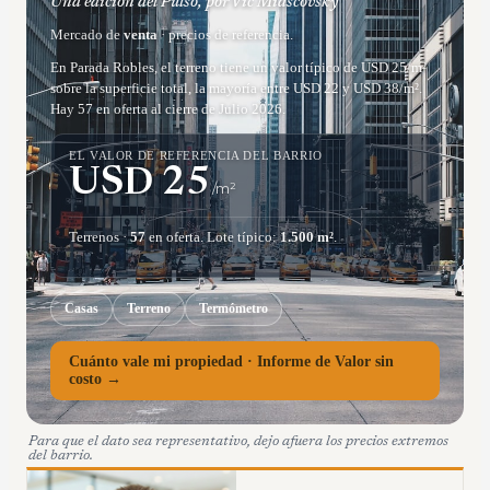
Una edición del Pulso, por Vic Miascovsky
Mercado de
venta
· precios de referencia.
En Parada Robles, el terreno tiene un valor típico de USD 25/m²
sobre la superficie total, la mayoría entre USD 22 y USD 38/m².
Hay 57 en oferta al cierre de Julio 2026.
EL VALOR DE REFERENCIA DEL BARRIO
USD
25
/m²
Terrenos
·
57
en oferta.
Lote típico:
1.500
m²
.
Casas
Terreno
Termómetro
Cuánto vale mi propiedad · Informe de Valor sin
costo →
Para que el dato sea representativo, dejo afuera los precios extremos
del barrio.