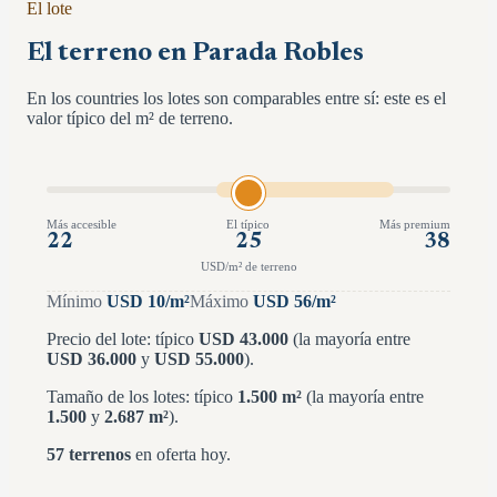
El lote
El terreno en Parada Robles
En los countries los lotes son comparables entre sí: este es el
valor típico del m² de terreno.
Más accesible
El típico
Más premium
22
25
38
USD/m² de terreno
Mínimo
USD
10
/m²
Máximo
USD
56
/m²
Precio del lote: típico
USD
43.000
(la mayoría entre
USD
36.000
y
USD
55.000
)
.
Tamaño de los lotes: típico
1.500
m²
(la mayoría entre
1.500
y
2.687
m²
)
.
57
terrenos
en oferta hoy.