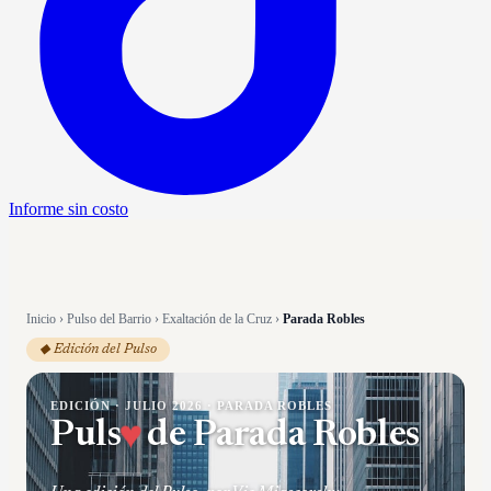
Informe sin costo
Inicio
›
Pulso del Barrio
›
Exaltación de la Cruz
›
Parada Robles
◆ Edición del Pulso
EDICIÓN ·
JULIO 2026
·
PARADA ROBLES
Puls
♥
de
Parada Robles