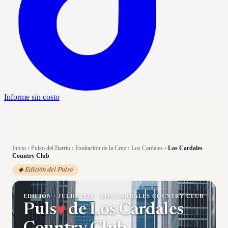
Informe sin costo
Inicio
›
Pulso del Barrio
›
Exaltación de la Cruz
›
Los Cardales
›
Los Cardales
Country Club
◆ Edición del Pulso
EDICIÓN ·
JULIO 2026
·
LOS CARDALES COUNTRY CLUB
Puls
♥
de
Los Cardales