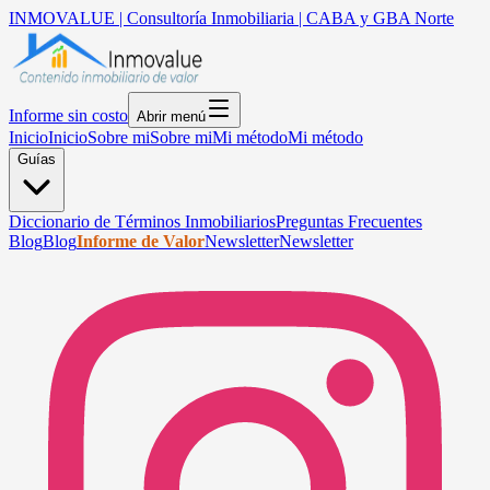
INMOVALUE | Consultoría Inmobiliaria | CABA y GBA Norte
Informe sin costo
Abrir menú
Inicio
Inicio
Sobre mi
Sobre mi
Mi método
Mi método
Guías
Diccionario de Términos Inmobiliarios
Preguntas Frecuentes
Blog
Blog
Informe de Valor
Newsletter
Newsletter