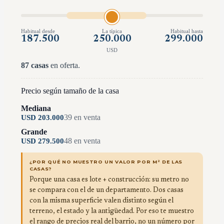
Habitual desde
La típica
Habitual hasta
187.500
250.000
299.000
USD
87
casas
en oferta.
Precio según tamaño de la casa
Mediana
39
en venta
USD
203.000
Grande
48
en venta
USD
279.500
¿POR QUÉ NO MUESTRO UN VALOR POR M² DE LAS
CASAS?
Porque una casa es lote + construcción: su metro no
se compara con el de un departamento. Dos casas
con la misma superficie valen distinto según el
terreno, el estado y la antigüedad. Por eso te muestro
el rango de precios real del barrio, no un número por