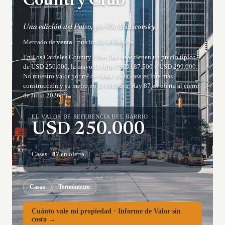
Country Club
Una edición del Pulso, por Vic Miascovsky
Mercado de
venta
· precios de referencia.
En Los Cardales Country Club, las casas tienen un precio típico
de USD 250.000, la mayoría entre USD 187.500 y USD 299.000.
No muestro valor por m² de casas: cada casa es lote más
construcción y su metro no se compara. Hay 87 en oferta al cierre
de Julio 2026.
EL VALOR DE REFERENCIA DEL BARRIO
USD
250.000
Casas
·
87
en oferta.
Casas
Termómetro
Cuánto vale mi propiedad · Informe de Valor sin
costo →