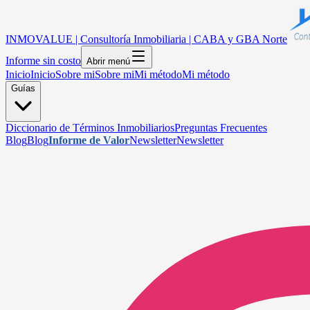
INMOVALUE | Consultoría Inmobiliaria | CABA y GBA Norte
Informe sin costo
Abrir menú
Inicio
Inicio
Sobre mi
Sobre mi
Mi método
Mi método
Guías
Diccionario de Términos Inmobiliarios
Preguntas Frecuentes
Blog
Blog
Informe de Valor
Newsletter
Newsletter