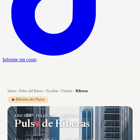
Informe sin costo
Inicio
›
Pulso del Barrio
›
Escobar
›
Puertos
›
Riberas
◆ Edición del Pulso
EDICIÓN ·
JULIO 2026
·
RIBERAS
Puls
♥
de
Riberas