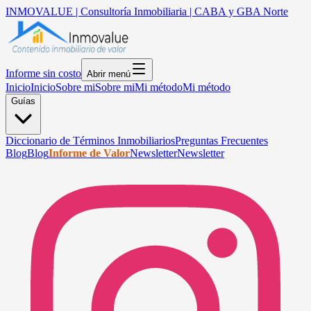
INMOVALUE | Consultoría Inmobiliaria | CABA y GBA Norte
Informe sin costo
Abrir menú
Inicio
Inicio
Sobre mi
Sobre mi
Mi método
Mi método
Guías
Diccionario de Términos Inmobiliarios
Preguntas Frecuentes
Blog
Blog
Informe de Valor
Newsletter
Newsletter