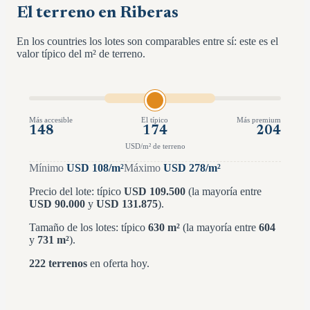
El terreno en Riberas
En los countries los lotes son comparables entre sí: este es el
valor típico del m² de terreno.
Más accesible
El típico
Más premium
148
174
204
USD/m² de terreno
Mínimo
USD
108
/m²
Máximo
USD
278
/m²
Precio del lote: típico
USD
109.500
(la mayoría entre
USD
90.000
y
USD
131.875
)
.
Tamaño de los lotes: típico
630
m²
(la mayoría entre
604
y
731
m²
)
.
222
terrenos
en oferta hoy.