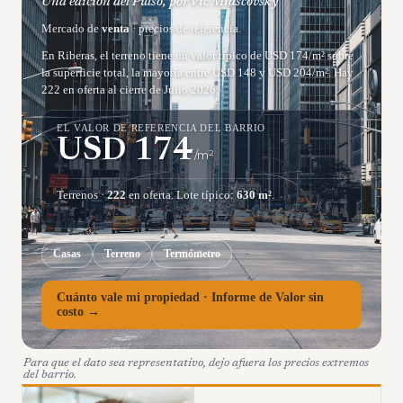
Una edición del Pulso, por Vic Miascovsky
Mercado de
venta
· precios de referencia.
En Riberas, el terreno tiene un valor típico de USD 174/m² sobre
la superficie total, la mayoría entre USD 148 y USD 204/m². Hay
222 en oferta al cierre de Julio 2026.
EL VALOR DE REFERENCIA DEL BARRIO
USD
174
/m²
Terrenos
·
222
en oferta.
Lote típico:
630
m²
.
Casas
Terreno
Termómetro
Cuánto vale mi propiedad · Informe de Valor sin
costo →
Para que el dato sea representativo, dejo afuera los precios extremos
del barrio.