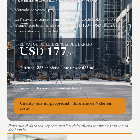
Una edición del Pulso, por Vic Miascovsky
Mercado de
venta
· precios de referencia.
En Nativas, el terreno tiene un valor típico de USD 177/m² sobre
la superficie total, la mayoría entre USD 160 y USD 196/m². Hay
236 en oferta al cierre de Julio 2026.
EL VALOR DE REFERENCIA DEL BARRIO
USD
177
/m²
Terrenos
·
236
en oferta.
Lote típico:
636
m²
.
Casas
Terreno
Termómetro
Cuánto vale mi propiedad · Informe de Valor sin
costo →
Para que el dato sea representativo, dejo afuera los precios extremos
del barrio.