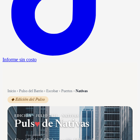
Informe sin costo
Inicio
›
Pulso del Barrio
›
Escobar
›
Puertos
›
Nativas
◆ Edición del Pulso
EDICIÓN ·
JULIO 2026
·
NATIVAS
Puls
♥
de
Nativas