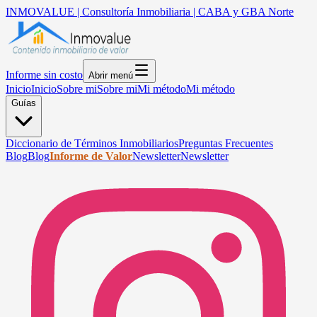
INMOVALUE | Consultoría Inmobiliaria | CABA y GBA Norte
Informe sin costo
Abrir menú
Inicio
Inicio
Sobre mi
Sobre mi
Mi método
Mi método
Guías
Diccionario de Términos Inmobiliarios
Preguntas Frecuentes
Blog
Blog
Informe de Valor
Newsletter
Newsletter