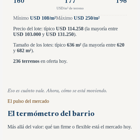
160
177
196
USD/m² de terreno
Mínimo
USD
108
/m²
Máximo
USD
250
/m²
Precio del lote: típico
USD
114.258
(la mayoría entre
USD
103.000
y
USD
131.250
)
.
Tamaño de los lotes: típico
636
m²
(la mayoría entre
620
y
682
m²
)
.
236
terrenos
en oferta hoy.
Eso es cuánto vale. Ahora, cómo se está moviendo.
El pulso del mercado
El termómetro del barrio
Más allá del valor: qué tan firme o flexible está el mercado hoy.