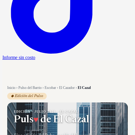
Informe sin costo
Inicio
›
Pulso del Barrio
›
Escobar
›
El Cazador
›
El Cazal
◆ Edición del Pulso
EDICIÓN ·
JULIO 2026
·
EL CAZAL
Puls
♥
de
El Cazal