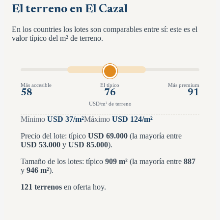
El terreno en El Cazal
En los countries los lotes son comparables entre sí: este es el
valor típico del m² de terreno.
Más accesible
El típico
Más premium
58
76
91
USD/m² de terreno
Mínimo
USD
37
/m²
Máximo
USD
124
/m²
Precio del lote: típico
USD
69.000
(la mayoría entre
USD
53.000
y
USD
85.000
)
.
Tamaño de los lotes: típico
909
m²
(la mayoría entre
887
y
946
m²
)
.
121
terrenos
en oferta hoy.