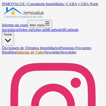
INMOVALUE | Consultoría Inmobiliaria | CABA y GBA Norte
Informe sin costo
Abrir menú
Inicio
Inicio
Sobre mi
Sobre mi
Mi método
Mi método
Guías
Diccionario de Términos Inmobiliarios
Preguntas Frecuentes
Blog
Blog
Informe de Valor
Newsletter
Newsletter