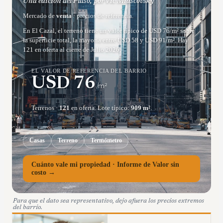
Una edición del Pulso, por Vic Miascovsky
Mercado de
venta
· precios de referencia.
En El Cazal, el terreno tiene un valor típico de USD 76/m² sobre
la superficie total, la mayoría entre USD 58 y USD 91/m². Hay
121 en oferta al cierre de Julio 2026.
EL VALOR DE REFERENCIA DEL BARRIO
USD
76
/m²
Terrenos
·
121
en oferta.
Lote típico:
909
m²
.
Casas
Terreno
Termómetro
Cuánto vale mi propiedad · Informe de Valor sin
costo →
Para que el dato sea representativo, dejo afuera los precios extremos
del barrio.