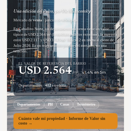
Una edición del Pulso, por Vic Miascovsky
Mercado de
venta
· precios de referencia.
En Caballito Norte, un departamento en venta tiene un valor
típico de USD 2.564/m² (la mediana, sin los extremos), la mayoría
entre USD 2.117 y USD 3.045/m². Hay 412 en oferta al cierre de
Julio 2026. Es un relevamiento propio del mercado, no una
tasación.
EL VALOR DE REFERENCIA DEL BARRIO
USD
2.564
/m²
↘
1.4
% en
5
m
Departamentos
·
412
en oferta.
Departamentos
PH
Casas
Termómetro
Cuánto vale mi propiedad · Informe de Valor sin
costo →