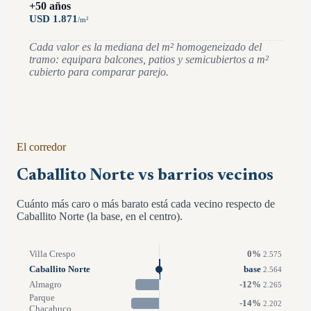
+50 años
USD
1.871
/
m²
Cada valor es la mediana del m² homogeneizado del
tramo: equipara balcones, patios y semicubiertos a m²
cubierto para comparar parejo.
El corredor
Caballito Norte vs barrios vecinos
Cuánto más caro o más barato está cada vecino respecto de
Caballito Norte (la base, en el centro).
Villa Crespo
0
%
2.575
Caballito Norte
base
2.564
Almagro
-12
%
2.265
Parque
-14
%
2.202
Chacabuco