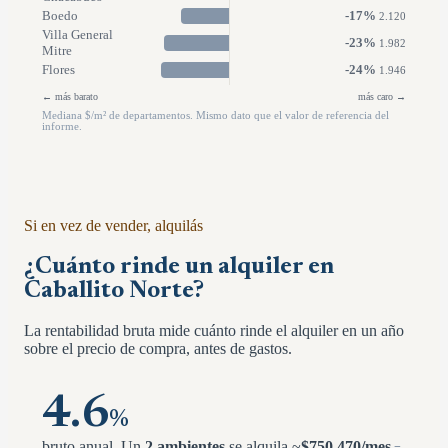
Boedo
-17
%
2.120
Villa General
-23
%
1.982
Mitre
Flores
-24
%
1.946
← más barato
más caro →
Mediana $/m² de departamentos. Mismo dato que el valor de referencia del
informe.
Si en vez de vender, alquilás
¿Cuánto rinde un alquiler en
Caballito Norte
?
La rentabilidad bruta mide cuánto rinde el alquiler en un año
sobre el precio de compra, antes de gastos.
4.6
%
bruto anual.
Un
2 ambientes
se alquila ~
$
750.470
/mes