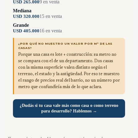
9
en venta
USD
265.000
Mediana
15
en venta
USD
320.000
Grande
16
en venta
USD
405.000
¿POR QUÉ NO MUESTRO UN VALOR POR M² DE LAS
CASAS?
Porque una casa es lote + construcción: su metro no
se compara con el de un departamento. Dos casas
con la misma superficie valen distinto según el
terreno, el estado y la antigüedad. Por eso te muestro
el rango de precios real del barrio, no un número por
metro que confundiría más de lo que aclara.
¿Dudás si tu casa vale más como casa o como terreno
para desarrollo? Hablemos →