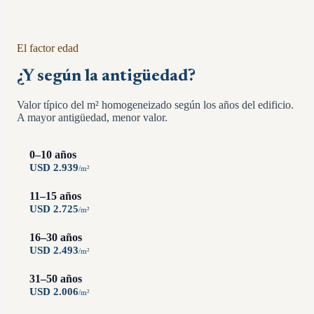
El factor edad
¿Y según la antigüedad?
Valor típico del m² homogeneizado según los años del edificio.
A mayor antigüedad, menor valor.
0–10 años
USD
2.939
/
m²
11–15 años
USD
2.725
/
m²
16–30 años
USD
2.493
/
m²
31–50 años
USD
2.006
/
m²