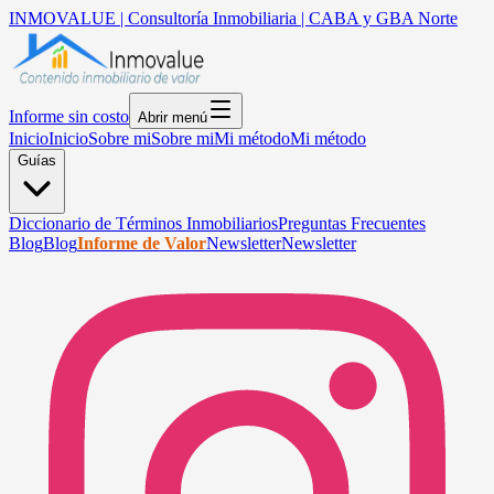
INMOVALUE | Consultoría Inmobiliaria | CABA y GBA Norte
Informe sin costo
Abrir menú
Inicio
Inicio
Sobre mi
Sobre mi
Mi método
Mi método
Guías
Diccionario de Términos Inmobiliarios
Preguntas Frecuentes
Blog
Blog
Informe de Valor
Newsletter
Newsletter