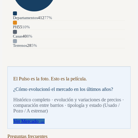
Departamentos
412
77
%
PH
55
10
%
Casas
40
8
%
Terrenos
28
5
%
El Pulso es la foto. Esto es la película.
¿Cómo evolucionó el mercado en los últimos años?
Histórico completo · evolución y variaciones de precios ·
comparación entre barrios · tipología y estado (Usado /
Pozo / A estrenar)
Ver Mercado →
Preguntas frecuentes