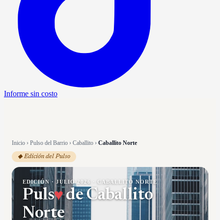
Informe sin costo
Inicio
›
Pulso del Barrio
›
Caballito
›
Caballito Norte
◆ Edición del Pulso
EDICIÓN ·
JULIO 2026
·
CABALLITO NORTE
♥
Puls
de
Caballito
Norte