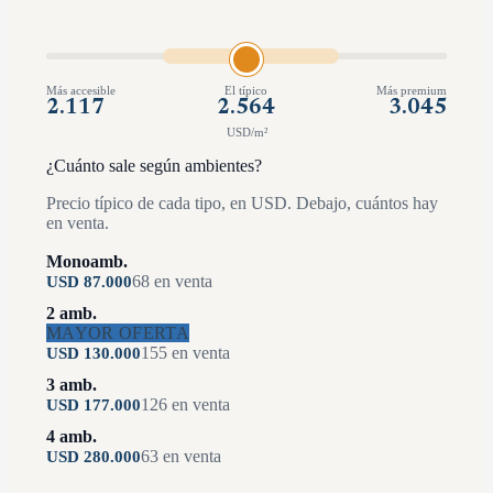
Más accesible
El típico
Más premium
2.117
2.564
3.045
USD/m²
¿Cuánto sale según ambientes?
Precio típico de cada tipo, en USD. Debajo, cuántos hay
en venta.
Monoamb.
68
en venta
USD
87.000
2 amb.
MAYOR OFERTA
155
en venta
USD
130.000
3 amb.
126
en venta
USD
177.000
4 amb.
63
en venta
USD
280.000