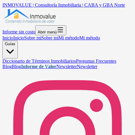
INMOVALUE | Consultoría Inmobiliaria | CABA y GBA Norte
Informe sin costo
Abrir menú
Inicio
Inicio
Sobre mi
Sobre mi
Mi método
Mi método
Guías
Diccionario de Términos Inmobiliarios
Preguntas Frecuentes
Blog
Blog
Informe de Valor
Newsletter
Newsletter