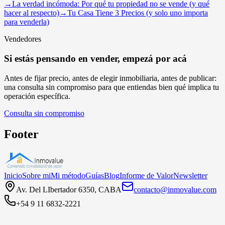
→
La verdad incómoda: Por qué tu propiedad no se vende (y qué
hacer al respecto)
→
Tu Casa Tiene 3 Precios (y solo uno importa
para venderla)
Vendedores
Si estás pensando en vender, empezá por acá
Antes de fijar precio, antes de elegir inmobiliaria, antes de publicar:
una consulta sin compromiso para que entiendas bien qué implica tu
operación específica.
Consulta sin compromiso
Footer
Inicio
Sobre mi
Mi método
Guías
Blog
Informe de Valor
Newsletter
Av. Del LIbertador 6350, CABA
contacto@inmovalue.com
+54 9 11 6832-2221