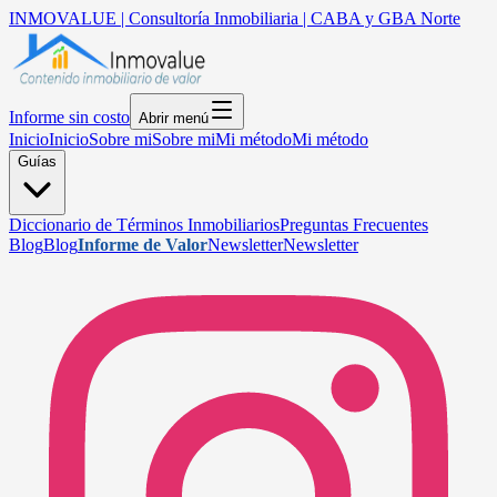
INMOVALUE | Consultoría Inmobiliaria | CABA y GBA Norte
Informe sin costo
Abrir menú
Inicio
Inicio
Sobre mi
Sobre mi
Mi método
Mi método
Guías
Diccionario de Términos Inmobiliarios
Preguntas Frecuentes
Blog
Blog
Informe de Valor
Newsletter
Newsletter