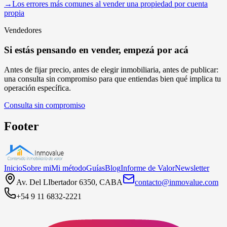
→
Los errores más comunes al vender una propiedad por cuenta
propia
Vendedores
Si estás pensando en vender, empezá por acá
Antes de fijar precio, antes de elegir inmobiliaria, antes de publicar:
una consulta sin compromiso para que entiendas bien qué implica tu
operación específica.
Consulta sin compromiso
Footer
Inicio
Sobre mi
Mi método
Guías
Blog
Informe de Valor
Newsletter
Av. Del LIbertador 6350, CABA
contacto@inmovalue.com
+54 9 11 6832-2221