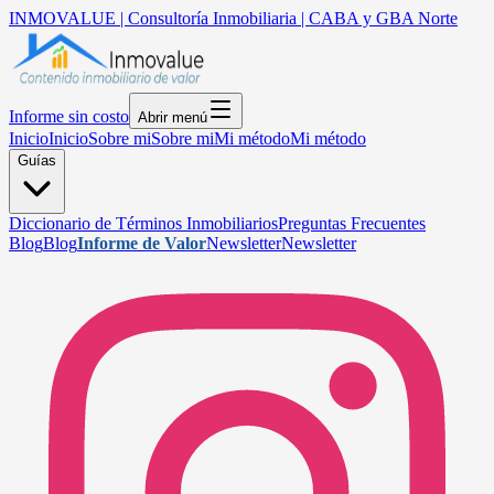
INMOVALUE | Consultoría Inmobiliaria | CABA y GBA Norte
Informe sin costo
Abrir menú
Inicio
Inicio
Sobre mi
Sobre mi
Mi método
Mi método
Guías
Diccionario de Términos Inmobiliarios
Preguntas Frecuentes
Blog
Blog
Informe de Valor
Newsletter
Newsletter