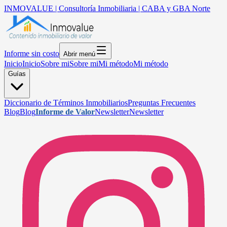
INMOVALUE | Consultoría Inmobiliaria | CABA y GBA Norte
Informe sin costo
Abrir menú
Inicio
Inicio
Sobre mi
Sobre mi
Mi método
Mi método
Guías
Diccionario de Términos Inmobiliarios
Preguntas Frecuentes
Blog
Blog
Informe de Valor
Newsletter
Newsletter