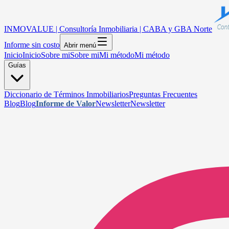
INMOVALUE | Consultoría Inmobiliaria | CABA y GBA Norte
Informe sin costo
Abrir menú
Inicio
Inicio
Sobre mi
Sobre mi
Mi método
Mi método
Guías
Diccionario de Términos Inmobiliarios
Preguntas Frecuentes
Blog
Blog
Informe de Valor
Newsletter
Newsletter