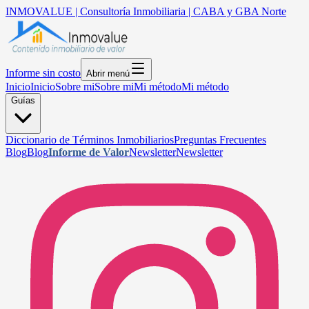
INMOVALUE | Consultoría Inmobiliaria | CABA y GBA Norte
Informe sin costo
Abrir menú
Inicio
Inicio
Sobre mi
Sobre mi
Mi método
Mi método
Guías
Diccionario de Términos Inmobiliarios
Preguntas Frecuentes
Blog
Blog
Informe de Valor
Newsletter
Newsletter